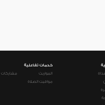
ية
خدمات تفاعلية
داة
المواريث
مشاركات ال
مواقيت الصلاة
رة
ة