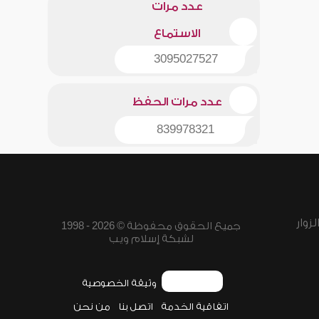
عدد مرات
الاستماع
3095027527
عدد مرات الحفظ
839978321
زوار
جميع الحقوق محفوظة © 2026 - 1998
لشبكة إسلام ويب
وثيقة الخصوصية
اتفاقية الخدمة
اتصل بنا
من نحن