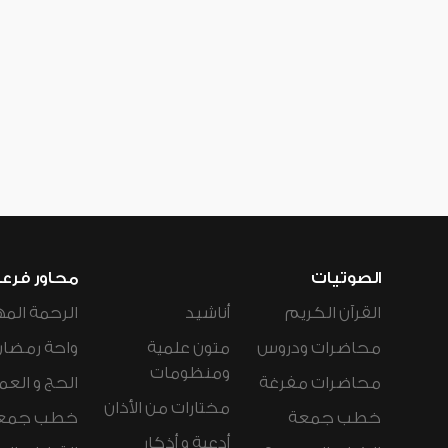
الصوتيات
محاور فرع
القرآن الكريم
أناشيد
الرحمة المه
محاضرات ودروس
متون علمية
واحة رمضان
ومنظومات
محاضرات مفرغة
الحج و العم
مختارات من الأذان
خطب جمعة
خطب جمع
أدعية و أذكار