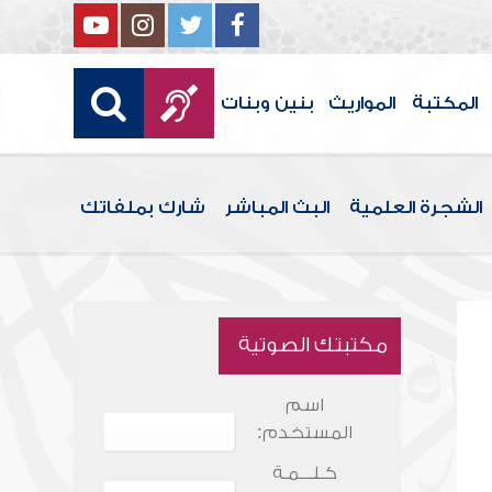
المكتبة
المواريث
بنين وبنات
الشجرة العلمية
البث المباشر
شارك بملفاتك
مكتبتك الصوتية
اسم
المستخدم:
كـلـــمـة