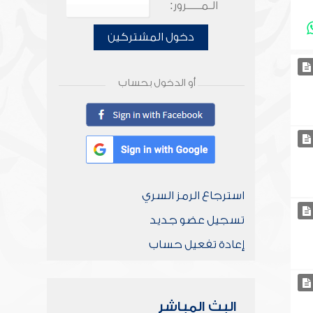
الـمـــــرور:
دخول المشتركين
أو الدخول بحساب
استرجاع الرمز السري
تسجيل عضو جديد
إعادة تفعيل حساب
البث المباشر