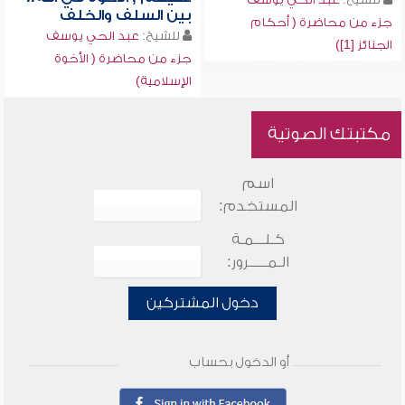
بين السلف والخلف
جزء من محاضرة ( أحكام
للشيخ:
عبد الحي يوسف
الجنائز [1])
جزء من محاضرة ( الأخوة
الإسلامية)
مكتبتك الصوتية
اسم
المستخدم:
كـلـــمـة
الـمـــــرور:
دخول المشتركين
أو الدخول بحساب