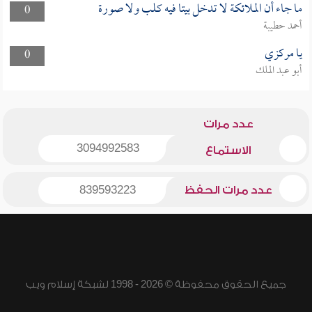
ما جاء أن الملائكة لا تدخل بيتا فيه كلب ولا صورة
0
أحمد حطيبة
يا مركزي
0
أبو عبد الملك
عدد مرات
3094992583
الاستماع
عدد مرات الحفظ
839593223
جميع الحقوق محفوظة © 2026 - 1998 لشبكة إسلام ويب