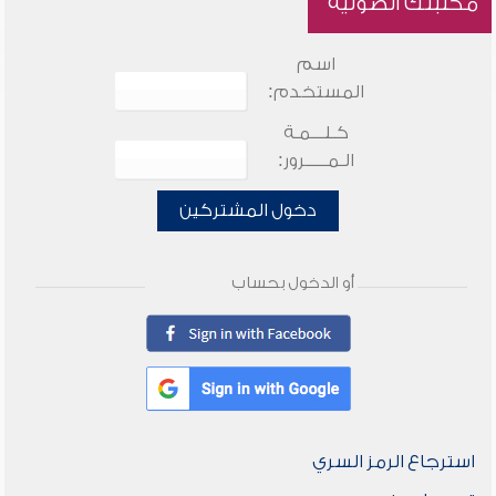
مكتبتك الصوتية
اسم
المستخدم:
كـلـــمـة
الـمـــــرور:
دخول المشتركين
أو الدخول بحساب
استرجاع الرمز السري