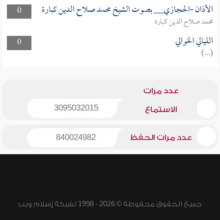
الأذان -الحجازي__ بصوت الشيخ محمد صلاح الدين كبارة
0
محمد صلاح الدين كبارة
الليالي الخوالي
0
(...)
عدد مرات
3095032015
الاستماع
عدد مرات الحفظ
840024982
جميع الحقوق محفوظة © 2026 - 1998 لشبكة إسلام ويب