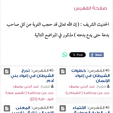
صفحة الفهرس
الحديث الشريف : ( إن الله تعالى قد حجب التوبة عن كل صاحب
بدعة حتى يدع بدعته ) مذكور في المواضع التالية
الفهرس:
خطوات
الفهرس:
تدرج
الشيطان في إغواء
الشيطان في إغواء بني
الإنسان
آدم
للشيخ:
عبد الحي يوسف
للشيخ:
عبد الحي يوسف
جزء من محاضرة ( الشيطان)
جزء من محاضرة ( تفسير سورة
النور - الآية [21])
الفهرس:
الانتماء
الفهرس:
المعنى
إلى الطرق الصوفية
الإجمالي للآية , تفسير