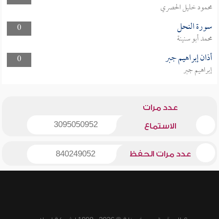
محمود خليل الحصري
سورة النحل
0
محمد أبو سنينة
أذان إبراهيم جبر
0
إبراهيم جبر
عدد مرات
3095050952
الاستماع
عدد مرات الحفظ
840249052