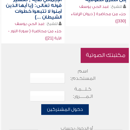
قوله تعالى: (يا أيها الذين
للشيخ:
عبد الحي يوسف
آمنوا لا تتبعوا خطوات
جزء من محاضرة ( ديوان الإفتاء
الشيطان ...)
[330])
للشيخ:
عبد الحي يوسف
جزء من محاضرة ( سورة النور -
الآية [21])
مكتبتك الصوتية
اسم
المستخدم:
كـلـــمـة
الـمـــــرور:
دخول المشتركين
أو الدخول بحساب