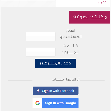
[244])
مكتبتك الصوتية
اسم
المستخدم:
كـلـــمـة
الـمـــــرور:
دخول المشتركين
أو الدخول بحساب