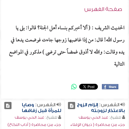
صفحة الفهرس
الحديث الشريف : ( ألا أخبركم بنساء أهل الجنة؟ قالوا: بلى يا
رسول الله! قال: من إذا غاضبها زوجها جاءت فوضعت يدها في
يده وقالت: والله لا أذوق غمضاً حتى ترضى ) مذكور في المواضع
التالية
الفهرس:
إلزام الزوج
الفهرس:
وصايا
بالاعتذار لزوجته
للمرأة قبل زفافها
للشيخ:
عبد الحي يوسف
للشيخ:
عبد الحي يوسف
جزء من محاضرة ( ديوان الإفتاء
جزء من محاضرة ( آداب النكاح)