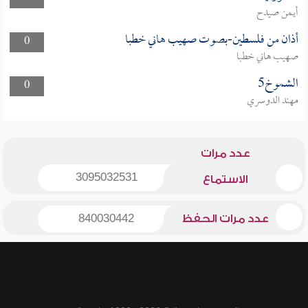
أيمن صيدح
أذان من فلسطين-بصوت صهيب هاني خطبا
0
صهيب هاني خطبا
الشموخ5
0
مهند الدوسري
عدد مرات
3095032531
الاستماع
عدد مرات الحفظ
840030442