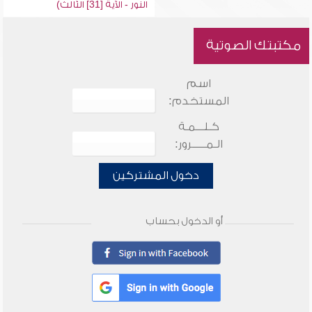
النور - الآية [31] الثالث)
مكتبتك الصوتية
اسم
المستخدم:
كـلـــمـة
الـمـــــرور:
دخول المشتركين
أو الدخول بحساب