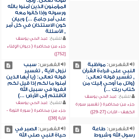
قوله تعالى: (إنما
المؤمنون الذين آمنوا بالله
ورسوله وإذا كانوا معه
على أمر جامع ...) وبيان
كون الاستئذان في كل أمر
, الأسئلة
للشيخ:
عبد الحي يوسف
جزء من محاضرة ( ديوان الإفتاء
[752])
الفهرس:
مواظبة
الفهرس:
سبب
النبي على قراءة القرآن
نزول الآية , تفسير
, تفسير قوله تعالى:
قوله تعالى: (يا أيها الذين
(واتل ما أوحي إليك من
آمنوا ما لكم إذا قيل لكم
كتاب ربك ...)
انفروا في سبيل الله
اثاقلتم إلى الأرض ...)
للشيخ:
عبد الحي يوسف
للشيخ:
عبد الحي يوسف
جزء من محاضرة ( تفسير سورة
جزء من محاضرة ( سورة التوبة -
الكهف - الآيات [27-29])
الآية [38])
الفهرس:
طاعة
الفهرس:
الصبر في
رسول الله وشروط
حياة النبي صلى الله