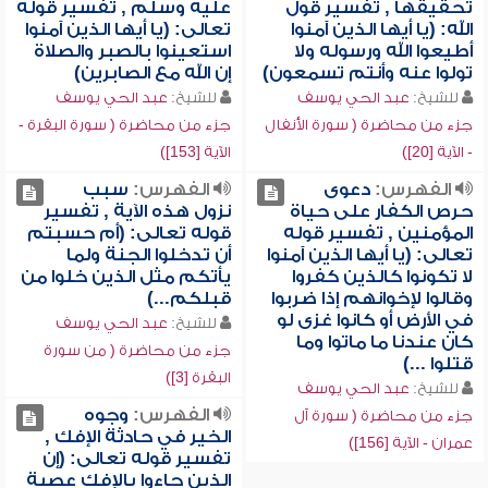
تحقيقها , تفسير قول
عليه وسلم , تفسير قوله
الله: (يا أيها الذين آمنوا
تعالى: (يا أيها الذين آمنوا
أطيعوا الله ورسوله ولا
استعينوا بالصبر والصلاة
تولوا عنه وأنتم تسمعون)
إن الله مع الصابرين)
للشيخ:
عبد الحي يوسف
للشيخ:
عبد الحي يوسف
جزء من محاضرة ( سورة الأنفال
جزء من محاضرة ( سورة البقرة -
- الآية [20])
الآية [153])
الفهرس:
دعوى
الفهرس:
سبب
حرص الكفار على حياة
نزول هذه الآية , تفسير
المؤمنين , تفسير قوله
قوله تعالى: (أم حسبتم
تعالى: (يا أيها الذين آمنوا
أن تدخلوا الجنة ولما
لا تكونوا كالذين كفروا
يأتكم مثل الذين خلوا من
وقالوا لإخوانهم إذا ضربوا
قبلكم...)
في الأرض أو كانوا غزى لو
للشيخ:
عبد الحي يوسف
كان عندنا ما ماتوا وما
جزء من محاضرة ( من سورة
قتلوا ...)
البقرة [3])
للشيخ:
عبد الحي يوسف
الفهرس:
وجوه
جزء من محاضرة ( سورة آل
الخير في حادثة الإفك ,
عمران - الآية [156])
تفسير قوله تعالى: (إن
الذين جاءوا بالإفك عصبة