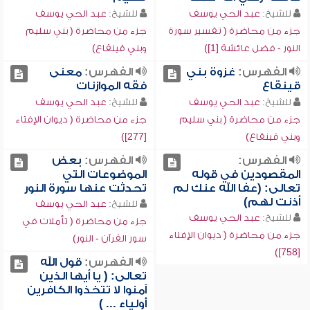
للشيخ:
عبد الحي يوسف
للشيخ:
عبد الحي يوسف
جزء من محاضرة ( تفسير سورة
جزء من محاضرة ( بني سليم
النور - فضل عائشة [1])
وبني قينقاع)
الفهرس:
غزوة بني
الفهرس:
معنى
قينقاع
فقه الموازنات
للشيخ:
عبد الحي يوسف
للشيخ:
عبد الحي يوسف
جزء من محاضرة ( بني سليم
جزء من محاضرة ( ديوان الإفتاء
وبني قينقاع)
[277])
الفهرس:
الفهرس:
بعض
المقصودين في قوله
الموضوعات التي
تعالى: (عفا الله عنك لم
تحدثت عنها سورة النور
أذنت لهم)
للشيخ:
عبد الحي يوسف
للشيخ:
عبد الحي يوسف
جزء من محاضرة ( تأملات في
جزء من محاضرة ( ديوان الإفتاء
سور القرآن - النور)
[758])
الفهرس:
قول الله
تعالى: ( يا أيها الذين
آمنوا لا تتخذوا الكافرين
أولياء ... )