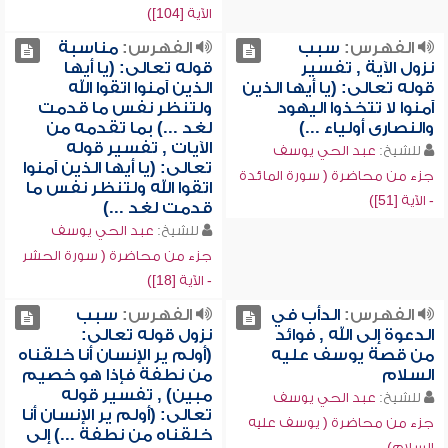
الآية [104])
الفهرس:
سبب
الفهرس:
مناسبة
نزول الآية , تفسير
قوله تعالى: (يا أيها
قوله تعالى: (يا أيها الذين
الذين آمنوا اتقوا الله
آمنوا لا تتخذوا اليهود
ولتنظر نفس ما قدمت
والنصارى أولياء ...)
لغد ...) بما تقدمه من
الآيات , تفسير قوله
للشيخ:
عبد الحي يوسف
تعالى: (يا أيها الذين آمنوا
جزء من محاضرة ( سورة المائدة
اتقوا الله ولتنظر نفس ما
- الآية [51])
قدمت لغد ...)
للشيخ:
عبد الحي يوسف
جزء من محاضرة ( سورة الحشر
- الآية [18])
الفهرس:
الدأب في
الفهرس:
سبب
الدعوة إلى الله , فوائد
نزول قوله تعالى:
من قصة يوسف عليه
(أولم ير الإنسان أنا خلقناه
السلام
من نطفة فإذا هو خصيم
مبين) , تفسير قوله
للشيخ:
عبد الحي يوسف
تعالى: (أولم ير الإنسان أنا
جزء من محاضرة ( يوسف عليه
خلقناه من نطفة ...) إلى
السلام)