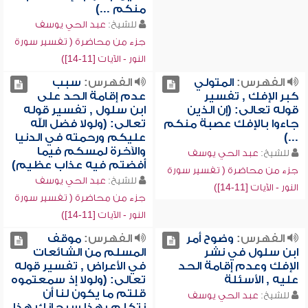
منكم ...)
للشيخ:
عبد الحي يوسف
جزء من محاضرة ( تفسير سورة
النور - الآيات [11-14])
الفهرس:
المتولي
الفهرس:
سبب
كبر الإفك , تفسير
عدم إقامة الحد على
قوله تعالى: (إن الذين
ابن سلول , تفسير قوله
جاءوا بالإفك عصبة منكم
تعالى: (ولولا فضل الله
...)
عليكم ورحمته في الدنيا
والآخرة لمسكم فيما
للشيخ:
عبد الحي يوسف
أفضتم فيه عذاب عظيم)
جزء من محاضرة ( تفسير سورة
للشيخ:
عبد الحي يوسف
النور - الآيات [11-14])
جزء من محاضرة ( تفسير سورة
النور - الآيات [11-14])
الفهرس:
وضوح أمر
الفهرس:
موقف
ابن سلول في نشر
المسلم من الشائعات
الإفك وعدم إقامة الحد
في الأعراض , تفسير قوله
عليه , الأسئلة
تعالى: (ولولا إذ سمعتموه
قلتم ما يكون لنا أن
للشيخ:
عبد الحي يوسف
نتكلم بهذا سبحانك هذا