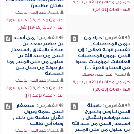
جزء من محاضرة ( تفسير سورة
بهتان عظيم)
النور - الآيات [11-14])
للشيخ:
عبد الحي يوسف
جزء من محاضرة ( تفسير سورة
النور - الآيات [15-19] الأول)
الفهرس:
جزاء من
الفهرس:
رمي أسيد
يرمي المحصنات ,
بن حضير سعد بن
تفسير قوله تعالى: (إن
عبادة بالنفاق , استعذار
الذين يرمون المحصنات
النبي من عبد الله بن
الغافلات المؤمنات لعنوا
سلول من على المنبر وما
في الدنيا والآخرة ...)
دار حوله من جدل بين
الصحابة
للشيخ:
عبد الحي يوسف
للشيخ:
عبد الحي يوسف
جزء من محاضرة ( تفسير سورة
جزء من محاضرة ( تفسير سورة
النور - الآيات [23-26])
النور - قصة الإفك [7])
الفهرس:
تهدئة
الفهرس:
استغفار
النبي للأوس والخزرج
النبي لعمه ونزول
عند ثورانهم للقتال ,
القرآن بنهيه عن ذلك ,
استعذار النبي من عبد الله
وفاة أبي طالب
بن سلول من على المنبر
للشيخ:
عبد الحي يوسف