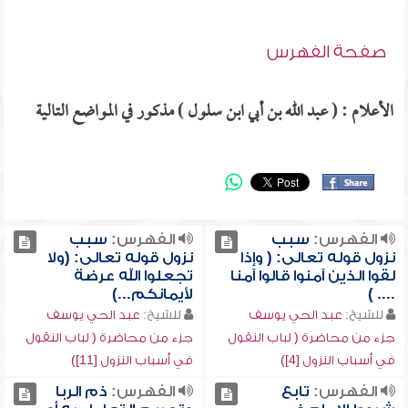
صفحة الفهرس
الأعلام : ( عبد الله بن أبي ابن سلول ) مذكور في المواضع التالية
الفهرس:
سبب
الفهرس:
سبب
نزول قوله تعالى: ( وإذا
نزول قوله تعالى: (ولا
لقوا الذين آمنوا قالوا آمنا
تجعلوا الله عرضة
.... )
لأيمانكم...)
للشيخ:
عبد الحي يوسف
للشيخ:
عبد الحي يوسف
جزء من محاضرة ( لباب النقول
جزء من محاضرة ( لباب النقول
في أسباب النزول [4])
في أسباب النزول [11])
الفهرس:
تابع
الفهرس:
ذم الربا