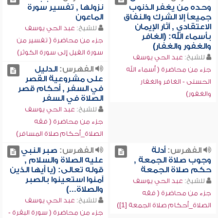
وحده من يغفر الذنوب
نزولها , تفسير سورة
جميعاً إلا الشرك والنفاق
الماعون
الاعتقادي , آثار الإيمان
للشيخ:
عبد الحي يوسف
بأسماء الله: (الغافر
جزء من محاضرة ( تفسير من
والغفور والغفار)
سورة الفيل إلى سورة الكوثر)
للشيخ:
عبد الحي يوسف
الفهرس:
الدليل
جزء من محاضرة ( أسماء الله
على مشروعية القصر
الحسنى - الغافر والغفار
في السفر , أحكام قصر
والغفور)
الصلاة في السفر
للشيخ:
عبد الحي يوسف
جزء من محاضرة ( فقه
الصلاة_أحكام صلاة المسافر)
الفهرس:
أدلة
الفهرس:
صبر النبي
وجوب صلاة الجمعة ,
عليه الصلاة والسلام ,
حكم صلاة الجمعة
قوله تعالى: (يا أيها الذين
آمنوا استعينوا بالصبر
للشيخ:
عبد الحي يوسف
والصلاة...)
جزء من محاضرة ( فقه
للشيخ:
عبد الحي يوسف
الصلاة_أحكام صلاة الجمعة [1])
جزء من محاضرة ( سورة البقرة -