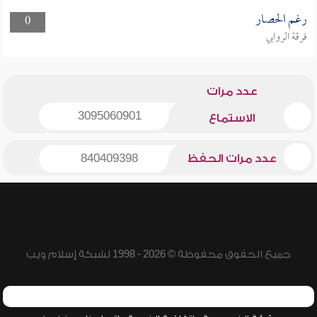
رغم الحصار
0
فرقة الروابي
عدد مرات
3095060901
الاستماع
عدد مرات الحفظ
840409398
جميع الحقوق محفوظة © 2026 - 1998 لشبكة إسلام ويب