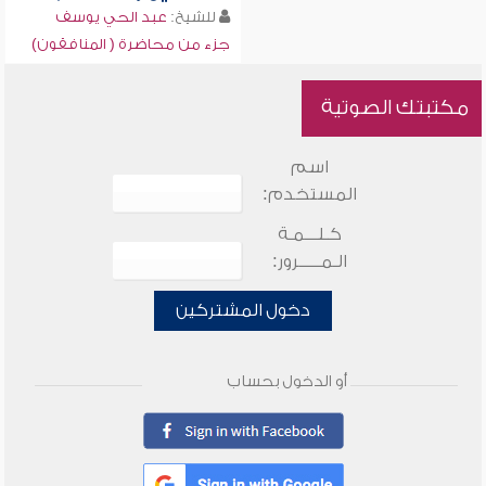
للشيخ:
عبد الحي يوسف
جزء من محاضرة ( المنافقون)
مكتبتك الصوتية
اسم
المستخدم:
كـلـــمـة
الـمـــــرور:
دخول المشتركين
أو الدخول بحساب