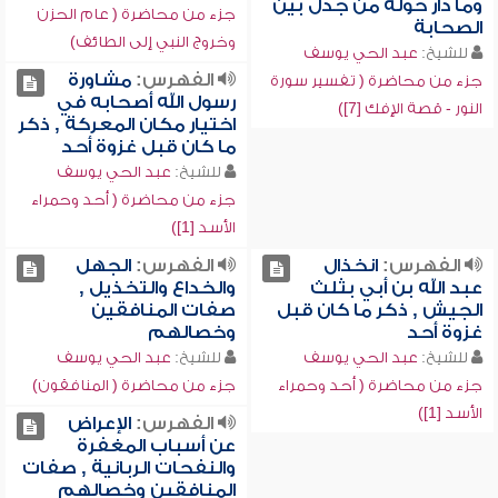
وما دار حوله من جدل بين
جزء من محاضرة ( عام الحزن
الصحابة
وخروج النبي إلى الطائف)
للشيخ:
عبد الحي يوسف
الفهرس:
مشاورة
جزء من محاضرة ( تفسير سورة
رسول الله أصحابه في
النور - قصة الإفك [7])
اختيار مكان المعركة , ذكر
ما كان قبل غزوة أحد
للشيخ:
عبد الحي يوسف
جزء من محاضرة ( أحد وحمراء
الأسد [1])
الفهرس:
انخذال
الفهرس:
الجهل
عبد الله بن أبي بثلث
والخداع والتخذيل ,
الجيش , ذكر ما كان قبل
صفات المنافقين
غزوة أحد
وخصالهم
للشيخ:
عبد الحي يوسف
للشيخ:
عبد الحي يوسف
جزء من محاضرة ( أحد وحمراء
جزء من محاضرة ( المنافقون)
الأسد [1])
الفهرس:
الإعراض
عن أسباب المغفرة
والنفحات الربانية , صفات
المنافقين وخصالهم