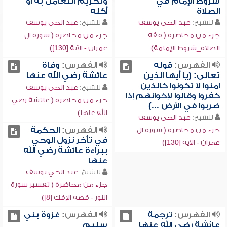
شروط الإمام في
وتحريم التعامل به أو
الصلاة
أكله
للشيخ:
عبد الحي يوسف
للشيخ:
عبد الحي يوسف
جزء من محاضرة ( فقه
جزء من محاضرة ( سورة آل
الصلاة_شروط الإمامة)
عمران - الآية [130])
الفهرس:
قوله
الفهرس:
وفاة
تعالى: (يا أيها الذين
عائشة رضي الله عنها
آمنوا لا تكونوا كالذين
للشيخ:
عبد الحي يوسف
كفروا وقالوا لإخوانهم إذا
جزء من محاضرة ( عائشة رضي
ضربوا في الأرض ...)
الله عنها)
للشيخ:
عبد الحي يوسف
الفهرس:
الحكمة
جزء من محاضرة ( سورة آل
في تأخر نزول الوحي
عمران - الآية [130])
ببراءة عائشة رضي الله
عنها
للشيخ:
عبد الحي يوسف
جزء من محاضرة ( تفسير سورة
النور - قصة الإفك [8])
الفهرس:
ترجمة
الفهرس:
غزوة بني
عائشة رضي الله عنها
سليم