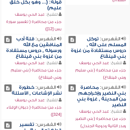
قوله: (... وهو بكل خلق
عليم)
للشيخ:
عبد الحي يوسف
جزء من محاضرة ( تفسير سورة
يس [12])
الفهرس:
توكل
الفهرس:
قلة أدب
المسلم على الله ,
المنافقين مع الله
دروس مستفادة من غزوة
ورسوله , دروس مستفادة
بني قينقاع
من غزوة بني قينقاع
للشيخ:
عبد الحي يوسف
للشيخ:
عبد الحي يوسف
جزء من محاضرة ( بني سليم
جزء من محاضرة ( بني سليم
وبني قينقاع)
وبني قينقاع)
الفهرس:
محاصرة
الفهرس:
خطورة
بني النضير وإخراجهم
نشر الإشاعات , الأسئلة
من المدينة , غزوة بني
للشيخ:
عبد الحي يوسف
النضير
جزء من محاضرة ( ديوان الإفتاء
للشيخ:
عبد الحي يوسف
[324])
جزء من محاضرة ( بني النضير
الفهرس:
تفسير
وبدر الثانية ودومة الجندل)