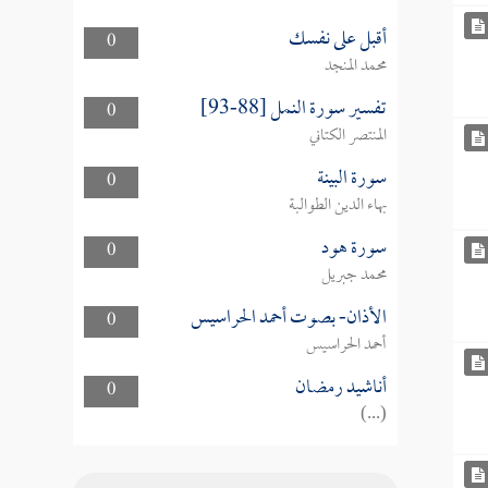
أقبل على نفسك
0
محمد المنجد
تفسير سورة النمل [88-93]
0
المنتصر الكتاني
سورة البينة
0
بهاء الدين الطوالبة
سورة هود
0
محمد جبريل
الأذان- بصوت أحمد الحراسيس
0
أحمد الحراسيس
أناشيد رمضان
0
(...)