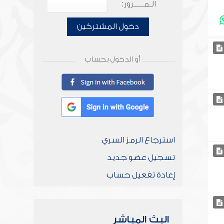
الـمـــــرور:
دخول المشتركين
أو الدخول بحساب
استرجاع الرمز السري
تسجيل عضو جديد
إعادة تفعيل حساب
البث المباشر