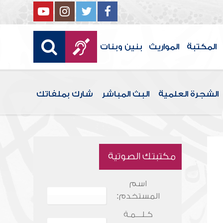
المكتبة
المواريث
بنين وبنات
الشجرة العلمية
البث المباشر
شارك بملفاتك
مكتبتك الصوتية
اسم
المستخدم:
كـلـــمـة