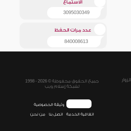
الاستماع
3095030349
عدد مرات الحفظ
840008613
زوار
جميع الحقوق محفوظة © 2026 - 1998
لشبكة إسلام ويب
وثيقة الخصوصية
اتفاقية الخدمة
اتصل بنا
من نحن