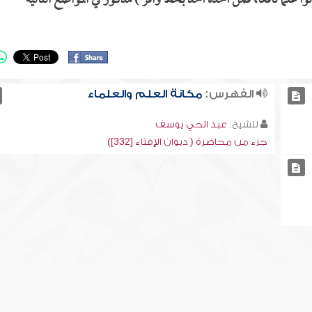
ورثوا علماً نافعاً، فمن أخذه أخذ بحظ وافر ) مذكور في المواضع التالية
الفهرس:
مكانة العلم والعلماء
للشيخ:
عبد الحي يوسف
جزء من محاضرة ( ديوان الإفتاء [332])