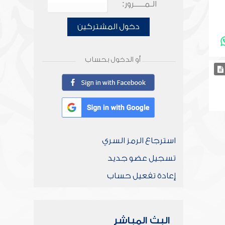
الـمـــــرور:
دخول المشتركين
أو الدخول بحساب
استرجاع الرمز السري
تسجيل عضو جديد
إعادة تفعيل حساب
البث المباشر