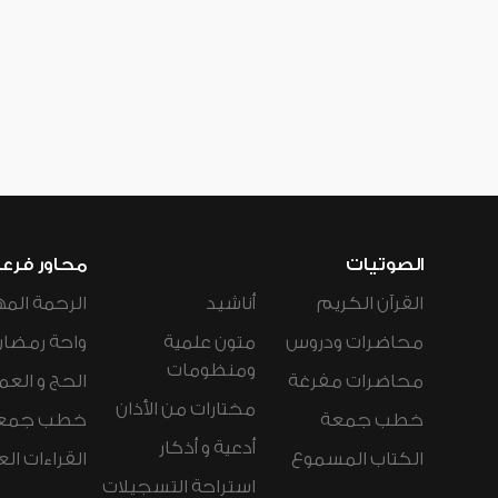
الصوتيات
محاور فرع
القرآن الكريم
أناشيد
الرحمة المه
محاضرات ودروس
متون علمية
واحة رمضان
ومنظومات
محاضرات مفرغة
الحج و العم
مختارات من الأذان
خطب جمعة
خطب جمع
أدعية و أذكار
الكتاب المسموع
القراءات ال
استراحة التسجيلات