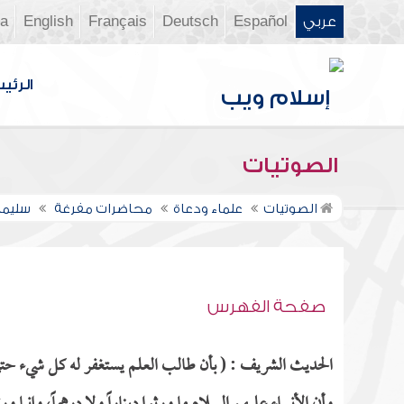
عربي
Español
Deutsch
Français
English
ia
الرئي
الصوتيات
الصوتيات
علماء ودعاة
محاضرات مفرغة
سليما
صفحة الفهرس
الحديث الشريف : ( بأن طالب العلم يستغفر له كل شيء حتى ا