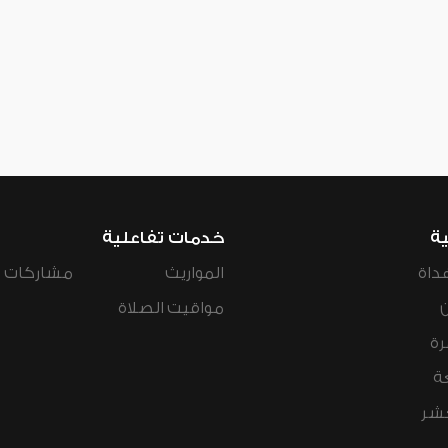
ية
خدمات تفاعلية
داة
المواريث
مشاركات ال
مواقيت الصلاة
رة
ة
عشر