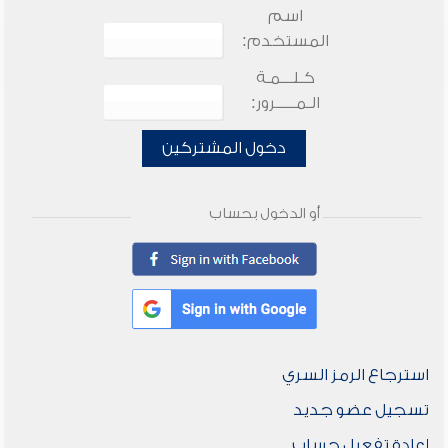
اسم
المستخدم:
كـلـــمـة
الـمـــــرور:
دخول المشتركين
أو الدخول بحساب
استرجاع الرمز السري
تسجيل عضو جديد
إعادة تفعيل حساب