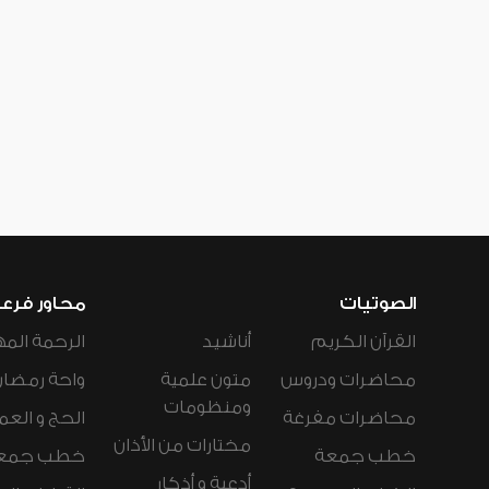
الصوتيات
محاور فرع
القرآن الكريم
أناشيد
الرحمة المه
محاضرات ودروس
متون علمية
واحة رمضان
ومنظومات
محاضرات مفرغة
الحج و العم
مختارات من الأذان
خطب جمعة
خطب جمع
أدعية و أذكار