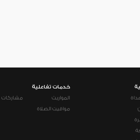
ية
خدمات تفاعلية
داة
المواريث
مشاركات ال
مواقيت الصلاة
رة
ة