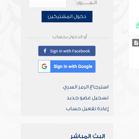
الـمـــــرور:
دخول المشتركين
أو الدخول بحساب
استرجاع الرمز السري
تسجيل عضو جديد
إعادة تفعيل حساب
البث المباشر