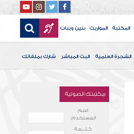
المكتبة
المواريث
بنين وبنات
الشجرة العلمية
البث المباشر
شارك بملفاتك
مكتبتك الصوتية
اسم
المستخدم:
كـلـــمـة