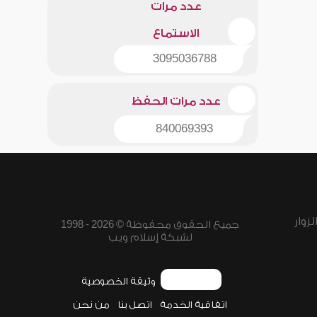
عدد مرات
الاستماع
3095036788
عدد مرات الحفظ
840069393
زوار
جميع الحقوق محفوظة © 2026 - 1998
لشبكة إسلام ويب
وثيقة الخصوصية
اتفاقية الخدمة
اتصل بنا
من نحن