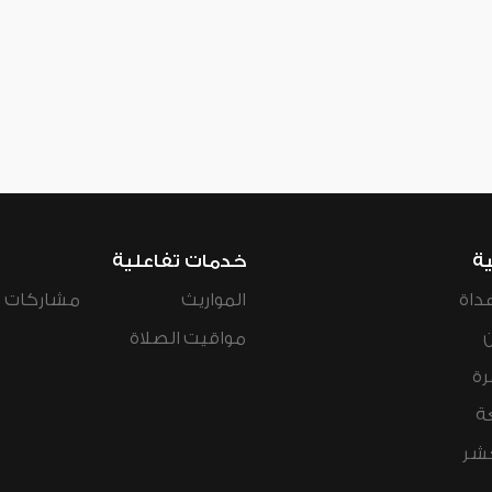
ية
خدمات تفاعلية
داة
المواريث
مشاركات ال
مواقيت الصلاة
رة
ة
عشر