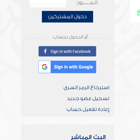
الـمـــــرور:
دخول المشتركين
أو الدخول بحساب
استرجاع الرمز السري
تسجيل عضو جديد
إعادة تفعيل حساب
البث المباشر