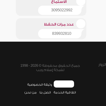
الاستماع
3095022992
عدد مرات الحفظ
839932810
زوار
جميع الحقوق محفوظة © 2026 - 1998
لشبكة إسلام ويب
وثيقة الخصوصية
اتفاقية الخدمة
اتصل بنا
من نحن