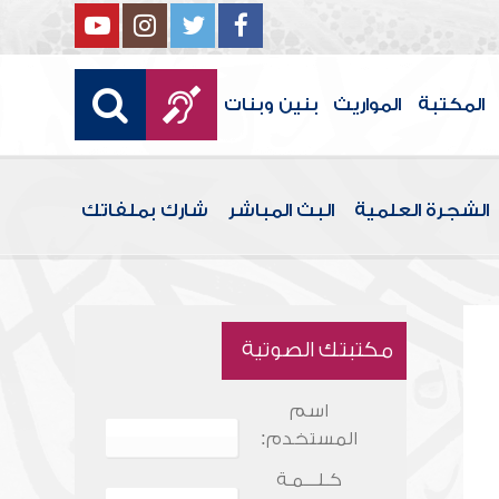
المكتبة
المواريث
بنين وبنات
الشجرة العلمية
البث المباشر
شارك بملفاتك
مكتبتك الصوتية
اسم
المستخدم:
كـلـــمـة