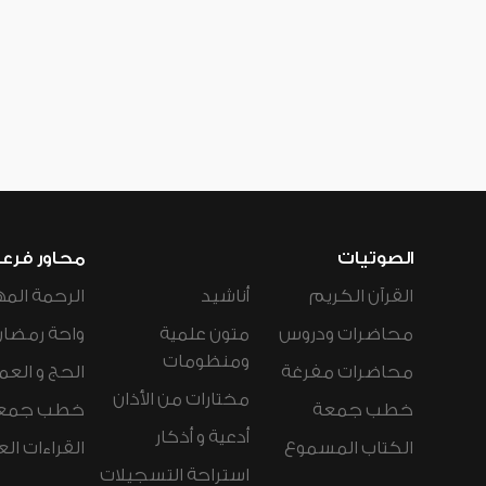
الصوتيات
محاور فرع
القرآن الكريم
أناشيد
الرحمة المه
محاضرات ودروس
متون علمية
واحة رمضان
ومنظومات
محاضرات مفرغة
الحج و العم
مختارات من الأذان
خطب جمعة
خطب جمع
أدعية و أذكار
الكتاب المسموع
القراءات ال
استراحة التسجيلات