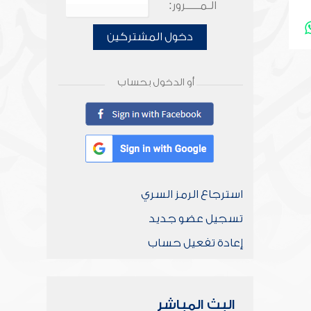
الـمـــــرور:
دخول المشتركين
أو الدخول بحساب
استرجاع الرمز السري
تسجيل عضو جديد
إعادة تفعيل حساب
البث المباشر