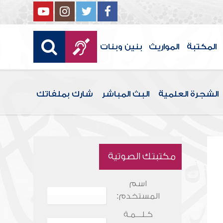
المكتبة
المواريث
بنين وبنات
الشجرة العلمية
البث المباشر
شارك بملفاتك
مكتبتك الصوتية
اسم
المستخدم:
كـلـــمـة