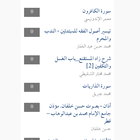
سورة الكافرون
0
معمر الإندونيسي
تيسير أصول الفقه للمبتدئين - الندب
0
والمحرم
محمد حسن عبد الغفار
شرح زاد المستقنع_باب الغسل
0
والتكفين [2]
محمد مختار الشنقيطي
سورة الذاريات
0
محمد جبريل
أذان - بصوت حسن خلفان. مؤذن
0
جامع الإمام محمد بن عبدالوهاب –
قطر
حسن خلفان