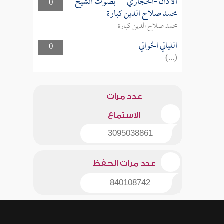
الأذان -الحجازي__ بصوت الشيخ
0
محمد صلاح الدين كبارة
محمد صلاح الدين كبارة
الليالي الخوالي
0
(...)
عدد مرات
الاستماع
3095038861
عدد مرات الحفظ
840108742