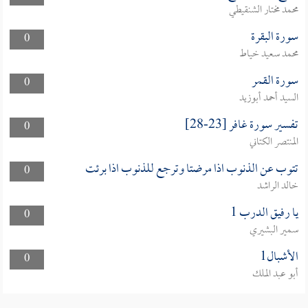
محمد مختار الشنقيطي
سورة البقرة
0
محمد سعيد خياط
سورة القمر
0
السيد أحمد أبوزيد
تفسير سورة غافر [23-28]
0
المنتصر الكتاني
تتوب عن الذنوب اذا مرضتا وترجع للذنوب اذا برئت
0
خالد الراشد
يا رفيق الدرب 1
0
سمير البشيري
الأشبال1
0
أبو عبد الملك