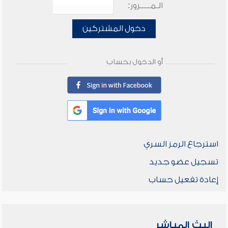
الـمـــــرور:
دخول المشتركين
أو الدخول بحساب
استرجاع الرمز السري
تسجيل عضو جديد
إعادة تفعيل حساب
البث المباشر