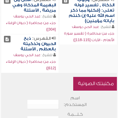
الذكاة , تفسير قوله
البهيمة المذكاة وهي
تعلى: (فكلوا مما ذكر
مريضة , الأسئلة
اسم الله عليه إن كنتم
للشيخ:
عبد الحي يوسف
بآياته مؤمنين)
جزء من محاضرة ( ديوان الإفتاء
للشيخ:
عبد الحي يوسف
[304])
جزء من محاضرة ( تفسير سورة
الفهرس:
ذبح
الأنعام - الآيات [115-118])
الحيوان وتذكيته
بالعظم , الأسئلة
للشيخ:
عبد الحي يوسف
جزء من محاضرة ( ديوان الإفتاء
[612])
مكتبتك الصوتية
اسم
المستخدم:
كـلـــمـة