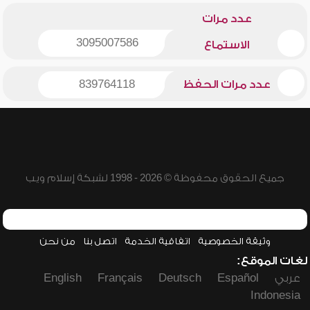
عدد مرات
3095007586
الاستماع
عدد مرات الحفظ
839764118
جميع الحقوق محفوظة © 2026 - 1998 لشبكة إسلام ويب
وثيقة الخصوصية
اتفاقية الخدمة
اتصل بنا
من نحن
لغات الموقع:
عربي
Español
Deutsch
Français
English
Indonesia