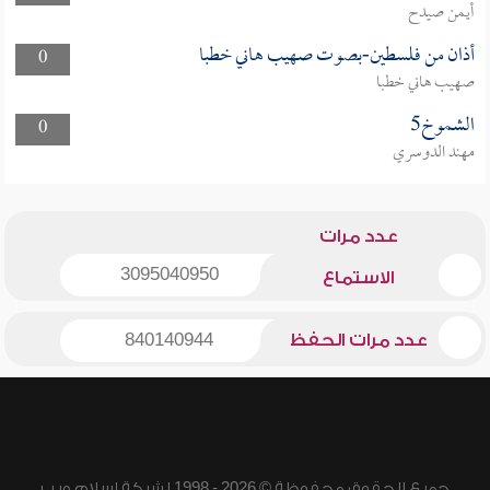
أيمن صيدح
أذان من فلسطين-بصوت صهيب هاني خطبا
0
صهيب هاني خطبا
الشموخ5
0
مهند الدوسري
عدد مرات
3095040950
الاستماع
عدد مرات الحفظ
840140944
جميع الحقوق محفوظة © 2026 - 1998 لشبكة إسلام ويب