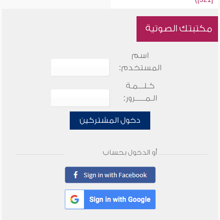
مكتبتك الصوتية
اسم
المستخدم:
كـلـــمـة
الـمـــــرور:
دخول المشتركين
أو الدخول بحساب