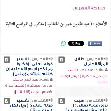
صفحة الفهرس
الأعلام : ( عبد الله بن عمر بن الخطاب ) مذكور في المواضع التالية
الفهرس:
طلاق
الفهرس:
تفسير
المرأة الحامل
قوله تعلى: (فكلوا
مما ذكر اسم الله عليه إن
للشيخ:
عبد الحي يوسف
كنتم بآياته مؤمنين)
جزء من محاضرة ( ديوان الإفتاء
للشيخ:
عبد الحي يوسف
[560])
جزء من محاضرة ( تفسير سورة
الأنعام - الآيات [115-118])
الفهرس:
سبب
الفهرس:
تفسير
نزول قوله تعالى: (
قوله تعالى: ( ويل لكل
ولله المشرق والمغرب )
همزة لمزة )