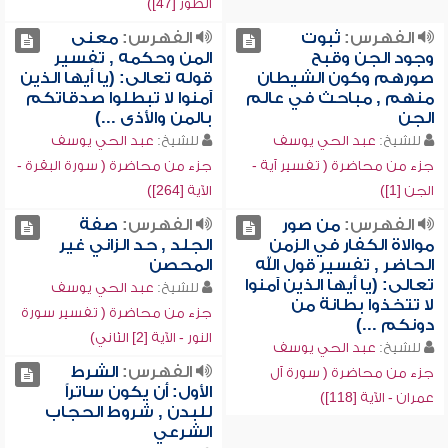
الطور [47])
الفهرس:
ثبوت
الفهرس:
معنى
وجود الجن وقبح
المن وحكمه , تفسير
صورهم وكون الشيطان
قوله تعالى: (يا أيها الذين
منهم , مباحث في عالم
آمنوا لا تبطلوا صدقاتكم
الجن
بالمن والأذى ...)
للشيخ:
عبد الحي يوسف
للشيخ:
عبد الحي يوسف
جزء من محاضرة ( تفسير آية -
جزء من محاضرة ( سورة البقرة -
الجن [1])
الآية [264])
الفهرس:
من صور
الفهرس:
صفة
موالاة الكفار في الزمن
الجلد , حد الزاني غير
الحاضر , تفسير قول الله
المحصن
تعالى: (يا أيها الذين آمنوا
للشيخ:
عبد الحي يوسف
لا تتخذوا بطانة من
جزء من محاضرة ( تفسير سورة
دونكم ...)
النور - الآية [2] الثاني)
للشيخ:
عبد الحي يوسف
الفهرس:
الشرط
جزء من محاضرة ( سورة آل
الأول: أن يكون ساتراً
عمران - الآية [118])
للبدن , شروط الحجاب
الشرعي