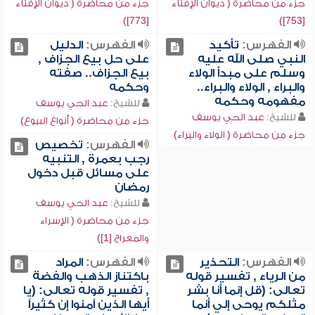
جزء من محاضرة ( ديوان الإفتاء
جزء من محاضرة ( ديوان الإفتاء
[773])
[753])
الفهرس:
تأكيد
الفهرس:
الدليل
النبي صلى الله عليه
على حل بيع الجزاف ,
وسلم على مبدأ الولاء
بيع الجزاف.. صفته
والبراء , الولاء والبراء..
وحكمه
مفهومه وحكمه
للشيخ:
عبد الحي يوسف
للشيخ:
عبد الحي يوسف
جزء من محاضرة ( أنواع البيوع)
جزء من محاضرة ( الولاء والبراء)
الفهرس:
تخصيص
رجب بعمرة , التنبيه
على مسائل قبل دخول
رمضان
للشيخ:
عبد الحي يوسف
جزء من محاضرة ( الإسراء
والمعراج [1])
الفهرس:
التحذير
الفهرس:
المراد
من الرياء , تفسير قوله
باكتناز الذهب والفضة
تعالى: (قل إنما أنا بشر
, تفسير قوله تعالى: (يا
مثلكم يوحى إلي أنما
أيها الذين آمنوا إن كثيراً