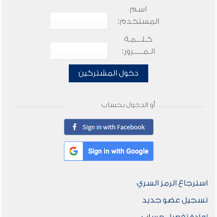
اسم
المستخدم:
كـلـــمـة
الـمـــــرور:
دخول المشتركين
أو الدخول بحساب
استرجاع الرمز السري
تسجيل عضو جديد