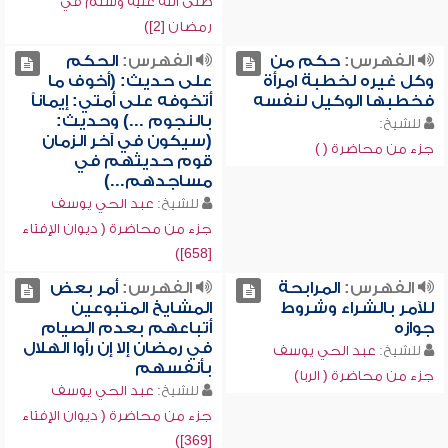
صلى الله عليه وسلم في
رمضان [2])
الفهرس:
حكم من
الفهرس:
الحكم
وكل غيره لخطبة امرأة
على حديث: (أخوف ما
فخطبها الوكيل لنفسه
أتخوفه على أمتي: إيماناً
بالنجوم ...) وحديث:
للشيخ:
(سيكون في آخر الزمان
جزء من محاضرة ( )
قوم حديثهم في
مساجدهم...)
للشيخ:
عبد الحي يوسف
جزء من محاضرة ( ديوان الإفتاء
[658])
الفهرس:
المرابحة
الفهرس:
أمر بعض
للآمر بالشراء وشروط
المشايخ المتبوعين
جوازه
أتباعهم بعدم الصيام
في رمضان إلا إن رأوا الهلال
للشيخ:
عبد الحي يوسف
بأنفسهم
جزء من محاضرة ( الربا)
للشيخ:
عبد الحي يوسف
جزء من محاضرة ( ديوان الإفتاء
[369])