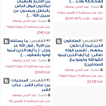
إلهكم إله واحد ...)
من الأحبار والرهبان
ليأكلون أموال الناس
للشيخ:
عبد الحي يوسف
بالباطل ويصدون عن
جزء من محاضرة ( تفسير سورة
سبيل الله ...)
الكهف - الآيات [107-110])
للشيخ:
عبد الحي يوسف
جزء من محاضرة ( سورة التوبة -
الآية [34])
الفهرس:
الصادقون
الفهرس:
ما يستفاد
الذين أمرنا أن نكون
من الآية , قول الله عز
معهم , تفسير قوله
وجل: ( يا أيها الذين آمنوا
تعالى: (يا أيها الذين آمنوا
أوفوا بالعقود... )
اتقوا الله وكونوا مع
للشيخ:
عبد الحي يوسف
الصادقين)
جزء من محاضرة ( سورة النساء -
للشيخ:
عبد الحي يوسف
الآية [144])
جزء من محاضرة ( سورة التوبة -
الفهرس:
المنجيات
الآية [119])
من عذاب القبر , عذاب
القبر
للشيخ:
عبد الحي يوسف
جزء من محاضرة ( تفسير آية -