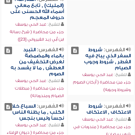
(المليك) , تابع معاني
أسماء الله الحسنى على
حروف المعجم
للشيخ:
عبد الحي يوسف
جزء من محاضرة ( شرح رسالة
ابن أبي زيد القيرواني [23])
الفهرس:
شروط
الفهرس:
التبرد
السفر الذي يباح فيه
بالماء والمضمضة
الفطر , شروط وجوب
لغرض التخفيف من
الصيام
العطش , ما لا يفسد به
الصوم
للشيخ:
عبد الحي يوسف
للشيخ:
عبد الحي يوسف
جزء من محاضرة ( أركان الصوم
جزء من محاضرة ( مبطلات
وشروط وجوبه)
الصيام ومندوباته)
الفهرس:
شروط
الفهرس:
السباع خلا
الاعتكاف , الاعتكاف
الكلب , ما يظنه الناس
نجساً وليس بنجس
للشيخ:
عبد الحي يوسف
للشيخ:
عبد الحي يوسف
جزء من محاضرة ( مندوبات في
جزء من محاضرة ( ديوان الإفتاء
شهر رمضان)