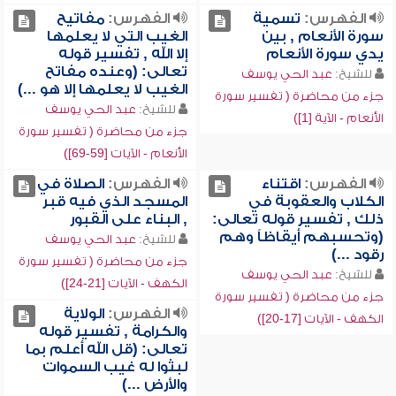
الفهرس:
تسمية
الفهرس:
مفاتيح
سورة الأنعام , بين
الغيب التي لا يعلمها
يدي سورة الأنعام
إلا الله , تفسير قوله
تعالى: (وعنده مفاتح
للشيخ:
عبد الحي يوسف
الغيب لا يعلمها إلا هو ...)
جزء من محاضرة ( تفسير سورة
للشيخ:
عبد الحي يوسف
الأنعام - الآية [1])
جزء من محاضرة ( تفسير سورة
الأنعام - الآيات [59-69])
الفهرس:
اقتناء
الفهرس:
الصلاة في
الكلاب والعقوبة في
المسجد الذي فيه قبر
ذلك , تفسير قوله تعالى:
, البناء على القبور
(وتحسبهم أيقاظاً وهم
للشيخ:
عبد الحي يوسف
رقود ...)
جزء من محاضرة ( تفسير سورة
للشيخ:
عبد الحي يوسف
الكهف - الآيات [21-24])
جزء من محاضرة ( تفسير سورة
الفهرس:
الولاية
الكهف - الآيات [17-20])
والكرامة , تفسير قوله
تعالى: (قل الله أعلم بما
لبثوا له غيب السموات
والأرض ...)