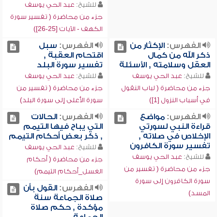
للشيخ:
عبد الحي يوسف
جزء من محاضرة ( تفسير سورة
الكهف - الآيات [25-26])
الفهرس:
الإكثار من
الفهرس:
سبل
ذكر الله من كمال
اقتحام العقبة ,
العقل وسلامته , الأسئلة
تفسير سورة البلد
للشيخ:
عبد الحي يوسف
للشيخ:
عبد الحي يوسف
جزء من محاضرة ( لباب النقول
جزء من محاضرة ( تفسير من
في أسباب النزول [1])
سورة الأعلى إلى سورة البلد)
الفهرس:
مواضع
الفهرس:
الحالات
قراءة النبي لسورتي
التي يباح فيها التيمم
الإخلاص في صلاته ,
, ذكر بعض أحكام التيمم
تفسير سورة الكافرون
للشيخ:
عبد الحي يوسف
للشيخ:
عبد الحي يوسف
جزء من محاضرة ( أحكام
جزء من محاضرة ( تفسير من
الغسل_أحكام التيمم)
سورة الكافرون إلى سورة
الفهرس:
القول بأن
المسد)
صلاة الجماعة سنة
مؤكدة , حكم صلاة