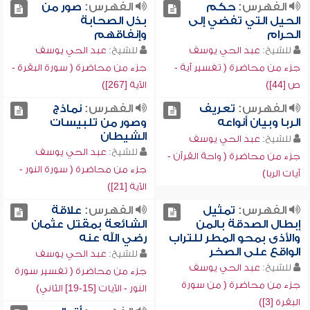
الفهرس:
حكم
الفهرس:
صور من
الحيل التي تفضي إلى
بذل الصحابة
الحرام
وإنفاقهم
للشيخ:
عبد الحي يوسف
للشيخ:
عبد الحي يوسف
جزء من محاضرة ( تفسير آية -
جزء من محاضرة ( سورة البقرة -
ص [44])
الآية [267])
الفهرس:
تعريف
الفهرس:
نماذج
الربا وبيان أنواعه
وصور من تلبيسات
الشيطان
للشيخ:
عبد الحي يوسف
للشيخ:
عبد الحي يوسف
جزء من محاضرة ( واحة القرآن -
جزء من محاضرة ( سورة النور -
آيات الربا)
الآية [21])
الفهرس:
تمثيل
الفهرس:
علاقة
إبطال الصدقة بالمن
الشائعة بمقتل عثمان
والأذى بمحو المطر للتراب
رضي الله عنه
الواقع على الصخر
للشيخ:
عبد الحي يوسف
للشيخ:
عبد الحي يوسف
جزء من محاضرة ( تفسير سورة
جزء من محاضرة ( من سورة
النور - الآيات [15-19] الثاني)
البقرة [3])