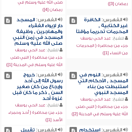
صلى الله عليه وسلم في
رمضان [3])
رمضان [4])
الفهرس:
الكافرة
الفهرس:
المسجد
غير الكتابية ,
دار لإيواء الفقراء
المحرمات تحريماً مؤقتاً
والمهاجرين , وظيفة
المسجد في زمن النبي
للشيخ:
عبد الحي يوسف
صلى الله عليه وسلم
جزء من محاضرة ( المحرمات
للشيخ:
عبد الحي يوسف
من النساء [1])
جزء من محاضرة ( النبي صلى
الله عليه وسلم في المدينة [1])
الفهرس:
النوم في
الفهرس:
خروج
المسجد , الأحكام التي
رسول الله إلى أحد
استنبطت من بناء
وإرجاع من كان صغير
المسجد النبوي
السن , ذكر ما كان قبل
غزوة أحد
للشيخ:
عبد الحي يوسف
للشيخ:
عبد الحي يوسف
جزء من محاضرة ( النبي صلى
جزء من محاضرة ( أحد وحمراء
الله عليه وسلم في المدينة [2])
الأسد [1])
الفهرس:
استخدام
الفهرس:
تقبيل