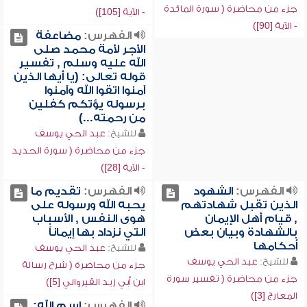
جزء من محاضرة ( سورة المائدة
- الآية [105])
- الآية [90])
الفهرس:
مضاعفة
الأجر لأمة محمد صلى
الله عليه وسلم , تفسير
قوله تعالى: (يا أيها الذين
آمنوا اتقوا الله وآمنوا
برسوله يؤتكم كفلين
من رحمته...)
للشيخ:
عبد الحي يوسف
جزء من محاضرة ( سورة الحديد
- الآية [28])
الفهرس:
الشهود
الفهرس:
تقديم ما
الذين تقبل شهادتهم
يحبه الله ورسوله على
, قيام أهل الإيمان
هوى النفس , الأسباب
بالشهادة وبيان بعض
التي نزداد بها إيماناً
أحكامها
للشيخ:
عبد الحي يوسف
للشيخ:
عبد الحي يوسف
جزء من محاضرة ( شرح رسالة
جزء من محاضرة ( تفسير سورة
ابن أبي زيد القيرواني [5])
المعارج [3])
الفهرس:
اسم الله: