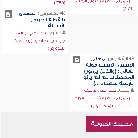
جزء من محاضرة ( ديوان الإفتاء
[750])
[271])
الفهرس:
التصدق
بلقطة الحرم ,
الأسئلة
للشيخ:
عبد الحي يوسف
جزء من محاضرة ( إرهاصات
النبوة [2])
الفهرس:
معنى
الفسق , تفسير قوله
تعالى: (والذين يرمون
المحصنات ثم لم يأتوا
بأربعة شهداء ...)
للشيخ:
عبد الحي يوسف
جزء من محاضرة ( تفسير سورة
النور - الآيات [4-5] الأول)
مكتبتك الصوتية