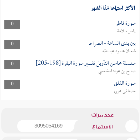
الأكثر استماعا لهذا الشهر
سورة فاطر
0
ياسر سلامة
بين يدى الساعة - الصراط
0
شعبان محمود عبد الله
سلسلة محاسن التأويل تفسير سورة البقرة [198-205]
0
صالح بن عواد المغامسي
سورة الفلق
0
مصطفى غربي
عدد مرات
3095054169
الاستماع