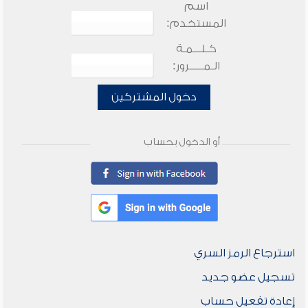
اسم
المستخدم:
كـلـــمـة
الـمـــــرور:
دخول المشتركين
أو الدخول بحساب
استرجاع الرمز السري
تسجيل عضو جديد
إعادة تفعيل حساب