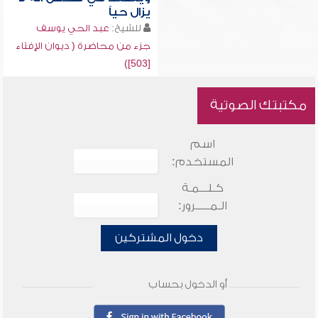
يزال حياً
للشيخ:
عبد الحي يوسف
جزء من محاضرة ( ديوان الإفتاء
[503])
مكتبتك الصوتية
اسم
المستخدم:
كـلـــمـة
الـمـــــرور:
دخول المشتركين
أو الدخول بحساب