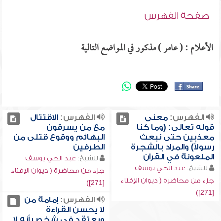
صفحة الفهرس
الأعلام : ( عامر ) مذكور في المواضع التالية
الفهرس:
معنى
الفهرس:
الاقتتال
قوله تعالى: (وما كنا
مع من يسرقون
معذبين حتى نبعث
البهائم ووقوع قتلى من
رسولاً) والمراد بالشجرة
الطرفين
الملعونة في القرآن
للشيخ:
عبد الحي يوسف
للشيخ:
عبد الحي يوسف
جزء من محاضرة ( ديوان الإفتاء
جزء من محاضرة ( ديوان الإفتاء
[271])
[271])
الفهرس:
إمامة من
لا يحسن القراءة
ويعتقد في شخص أنه لا