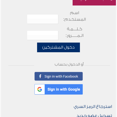
اسم
المستخدم:
كـلـــمـة
الـمـــــرور:
دخول المشتركين
أو الدخول بحساب
استرجاع الرمز السري
تسجيل عضو جديد