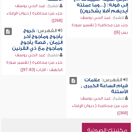
إلى قوله: (...وما عملته
للشيخ:
عبد الحي يوسف
أيديهم أفلا يشكرون)
جزء من محاضرة ( ديوان الإفتاء
للشيخ:
عبد الحي يوسف
[268])
جزء من محاضرة ( تفسير سورة
الفهرس:
خروج
يس [6])
يأجوج ومأجوج آخر
الزمان , قصة يأجوج
ومأجوج مع ذي القرنين
للشيخ:
عبد الحي يوسف
جزء من محاضرة ( تفسير سورة
الكهف - الآيات [83-97])
الفهرس:
علامات
قيام الساعة الكبرى ,
الأسئلة
للشيخ:
عبد الحي يوسف
جزء من محاضرة ( ديوان الإفتاء
[368])
مكتبتك الصوتية