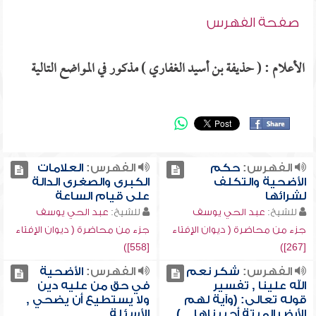
صفحة الفهرس
الأعلام : ( حذيفة بن أسيد الغفاري ) مذكور في المواضع التالية
الفهرس:
حكم
الفهرس:
العلامات
الأضحية والتكلف
الكبرى والصغرى الدالة
لشرائها
على قيام الساعة
للشيخ:
عبد الحي يوسف
للشيخ:
عبد الحي يوسف
جزء من محاضرة ( ديوان الإفتاء
جزء من محاضرة ( ديوان الإفتاء
[558])
[267])
الفهرس:
شكر نعم
الفهرس:
الأضحية
الله علينا , تفسير
في حق من عليه دين
قوله تعالى: (وآية لهم
ولا يستطيع أن يضحي ,
الأرض الميتة أحييناها ...)
الأسئلة