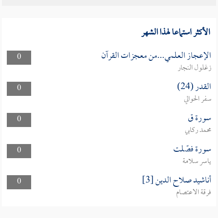
الأكثر استماعا لهذا الشهر
الإعجاز العلمي...من معجزات القرآن
0
زغلول النجار
القدر (24)
0
سفر الحوالي
سورة ق
0
محمد ركابي
سورة فصّلت
0
ياسر سلامة
أناشيد صلاح الدين [3]
0
فرقة الاعتصام