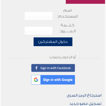
اسم
المستخدم:
كـلـــمـة
الـمـــــرور:
دخول المشتركين
أو الدخول بحساب
استرجاع الرمز السري
تسجيل عضو جديد