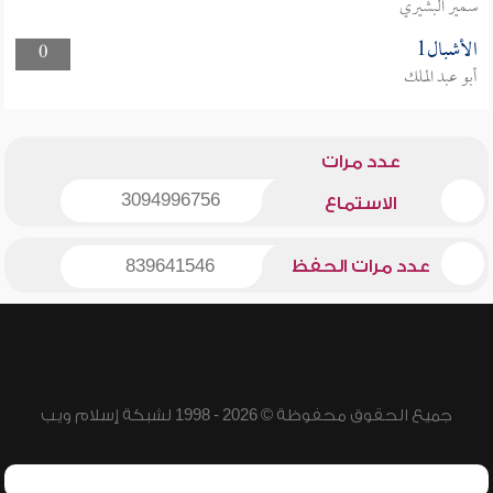
سمير البشيري
الأشبال1
0
أبو عبد الملك
عدد مرات
3094996756
الاستماع
عدد مرات الحفظ
839641546
جميع الحقوق محفوظة © 2026 - 1998 لشبكة إسلام ويب