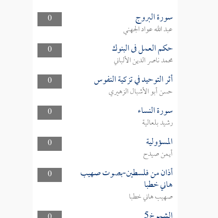
سورة البروج
0
عبد الله عواد الجهني
حكم العمل فى البنوك
0
محمد ناصر الدين الألباني
أثر التوحيد في تزكية النفوس
0
حسن أبو الأشبال الزهيري
سورة النساء
0
رشيد بلعالية
المسؤولية
0
أيمن صيدح
أذان من فلسطين-بصوت صهيب
0
هاني خطبا
صهيب هاني خطبا
الشموخ5
0