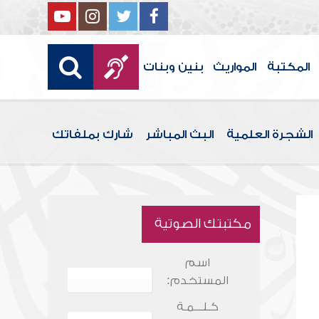
المكتبة
المواريث
بنين وبنات
الشجرة العلمية
البث المباشر
شارك بملفاتك
مكتبتك الصوتية
اسم
المستخدم:
كـلـــمـة