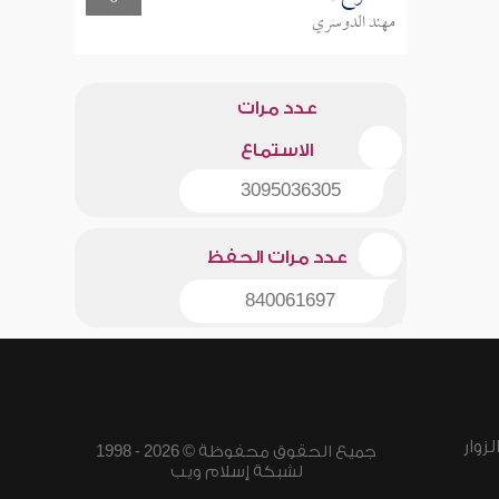
مهند الدوسري
عدد مرات
الاستماع
3095036305
عدد مرات الحفظ
840061697
زوار
جميع الحقوق محفوظة © 2026 - 1998
لشبكة إسلام ويب