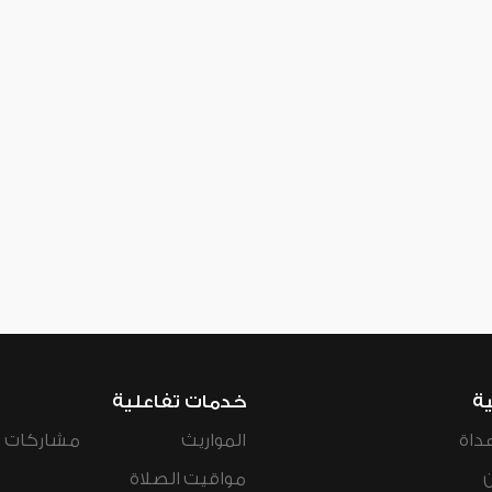
ية
خدمات تفاعلية
داة
المواريث
مشاركات ال
مواقيت الصلاة