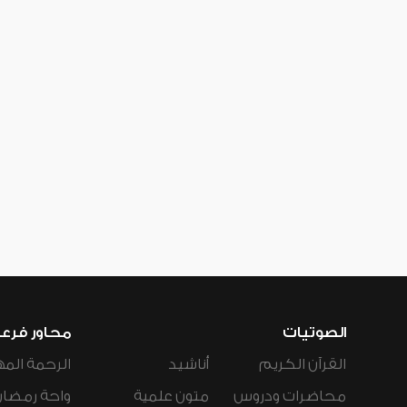
الصوتيات
محاور فرع
القرآن الكريم
أناشيد
الرحمة المه
محاضرات ودروس
متون علمية
واحة رمضان