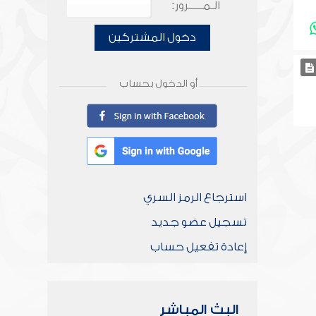
الـمـــــرور:
دخول المشتركين
أو الدخول بحساب
استرجاع الرمز السري
تسجيل عضو جديد
إعادة تفعيل حساب
البث المباشر