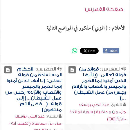
صفحة الفهرس
الأعلام : ( المزني ) مذكور في المواضع التالية
الفهرس:
فوائد من
الفهرس:
الأحكام
قوله تعالى: (يا أيها
المستفادة من قوله
الذين آمنوا إنما الخمر
تعالى: (يا أيها الذين آمنوا
والميسر والأنصاب والأزلام
إنما الخمر والميسر
رجس من عمل الشيطان
والأنصاب والأزلام رجس من
...)
عمل الشيطان...) إلى
قوله: (...فهل أنتم
للشيخ:
عبد الحي يوسف
منتهون)
جزء من محاضرة ( سورة المائدة
للشيخ:
عبد الحي يوسف
- الآية [90])
جزء من محاضرة ( تفسير آية -