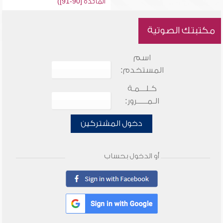
المائدة [90-91])
مكتبتك الصوتية
اسم
المستخدم:
كـلـــمـة
الـمـــــرور:
دخول المشتركين
أو الدخول بحساب