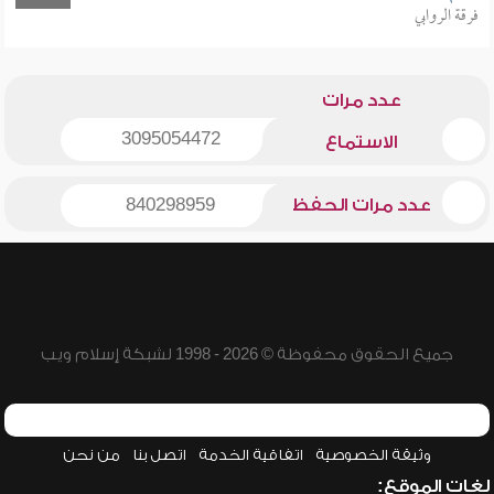
فرقة الروابي
عدد مرات
3095054472
الاستماع
عدد مرات الحفظ
840298959
جميع الحقوق محفوظة © 2026 - 1998 لشبكة إسلام ويب
وثيقة الخصوصية
اتفاقية الخدمة
اتصل بنا
من نحن
لغات الموقع: