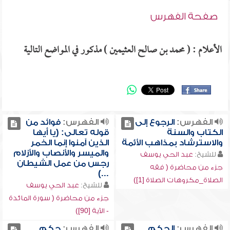
صفحة الفهرس
الأعلام : ( محمد بن صالح العثيمين ) مذكور في المواضع التالية
الفهرس:
الرجوع إلى
الفهرس:
فوائد من
الكتاب والسنة
قوله تعالى: (يا أيها
والاسترشاد بمذاهب الأئمة
الذين آمنوا إنما الخمر
والميسر والأنصاب والأزلام
للشيخ:
عبد الحي يوسف
رجس من عمل الشيطان
جزء من محاضرة ( فقه
...)
الصلاة_مكروهات الصلاة [1])
للشيخ:
عبد الحي يوسف
جزء من محاضرة ( سورة المائدة
- الآية [90])
الفهرس:
الحكم
الفهرس:
حكم