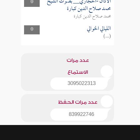
الأذان -الحجازي__ بصوت الشيخ
0
محمد صلاح الدين كبارة
محمد صلاح الدين كبارة
الليالي الخوالي
0
(...)
عدد مرات
الاستماع
3095022313
عدد مرات الحفظ
839922746