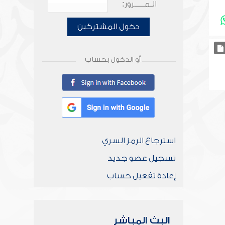
الـمـــــرور:
دخول المشتركين
أو الدخول بحساب
استرجاع الرمز السري
تسجيل عضو جديد
إعادة تفعيل حساب
البث المباشر