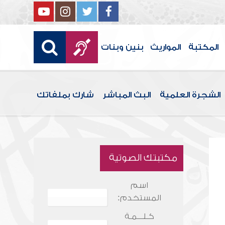
المكتبة
المواريث
بنين وبنات
الشجرة العلمية
البث المباشر
شارك بملفاتك
مكتبتك الصوتية
اسم
المستخدم:
كـلـــمـة