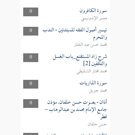
سورة الكافرون
0
معمر الإندونيسي
تيسير أصول الفقه للمبتدئين - الندب
0
والمحرم
محمد حسن عبد الغفار
شرح زاد المستقنع_باب الغسل
0
والتكفين [2]
محمد مختار الشنقيطي
سورة الذاريات
0
محمد جبريل
أذان - بصوت حسن خلفان. مؤذن
0
جامع الإمام محمد بن عبدالوهاب –
قطر
حسن خلفان