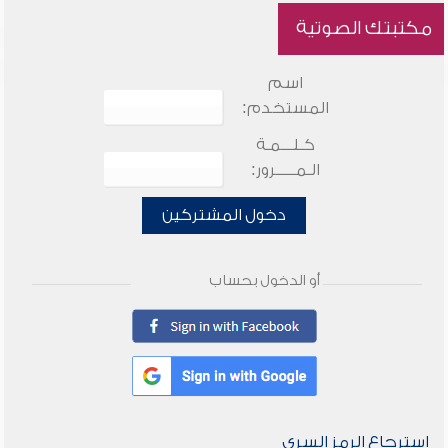
مكتبتك الصوتية
اسم
المستخدم:
كـلـــمـة
الـمـــــرور:
دخول المشتركين
أو الدخول بحساب
استرجاع الرمز السري