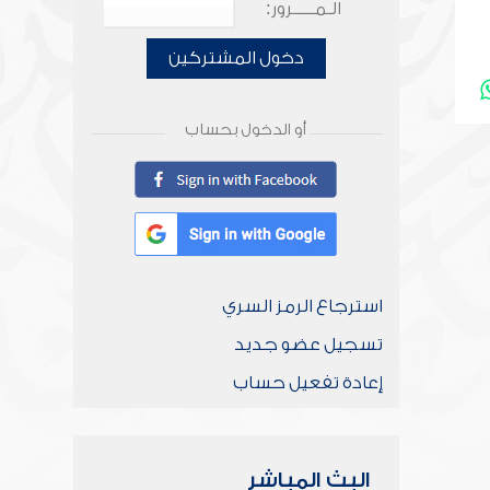
الـمـــــرور:
دخول المشتركين
أو الدخول بحساب
استرجاع الرمز السري
تسجيل عضو جديد
إعادة تفعيل حساب
البث المباشر