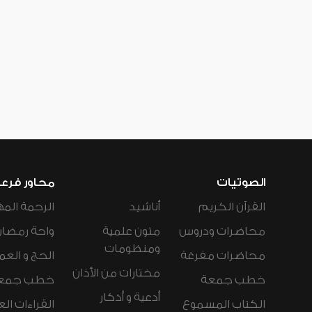
الصوتيات
محاور فرع
القرآن الكريم
أناشيد
الرحمة المه
محاضرات ودروس
متون علمية
واحة رمضان
ومنظومات
محاضرات مفرغة
الحج و العم
مختارات من الأذان
خطب جمعة
خطب جمع
أدعية و أذكار
الكتاب المسموع
القراءات ال