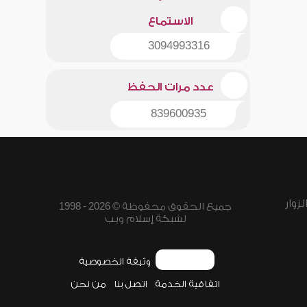
الاستماع
3094993316
عدد مرات الحفظ
839600935
زوار
جميع الحقوق محفوظة © 2026 - 1998
لشبكة إسلام ويب
وثيقة الخصوصية
اتفاقية الخدمة
اتصل بنا
من نحن