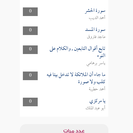
سورة الحشر
0
أحمد الديب
سورة المسد
0
ماجد فاروق
تابع أقوال التابعين , والكلام على
0
النوء
ياسر برهامي
ما جاء أن الملائكة لا تدخل بيتا فيه
0
كلب ولا صورة
أحمد حطيبة
يا مركزي
0
أبو عبد الملك
عدد مرات