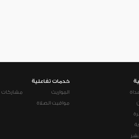
ية
خدمات تفاعلية
داة
المواريث
مشاركات ال
مواقيت الصلاة
رة
ة
عشر