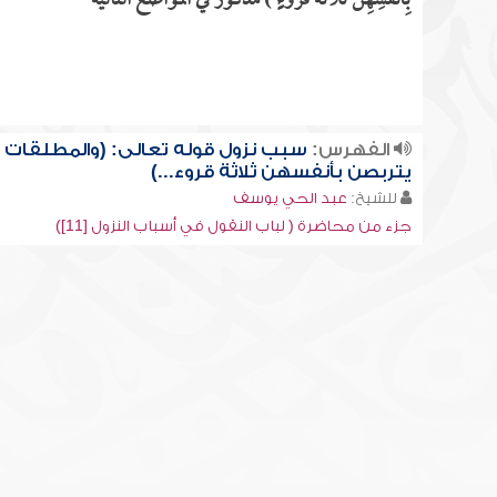
بِأَنفُسِهِنَّ ثَلاثَةَ قُرُوءٍ ) مذكور في المواضع التالية
الفهرس:
سبب نزول قوله تعالى: (والمطلقات
يتربصن بأنفسهن ثلاثة قروء...)
للشيخ:
عبد الحي يوسف
جزء من محاضرة ( لباب النقول في أسباب النزول [11])