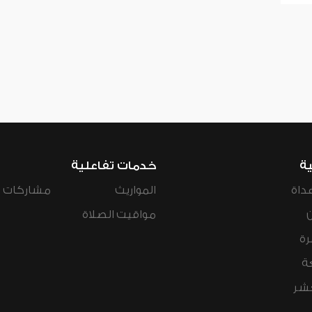
ية
خدمات تفاعلية
داة
المواريث
مشاركات ال
مواقيت الصلاة
رة
ة
عشر