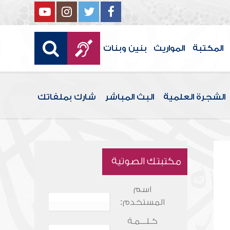
المكتبة
المواريث
بنين وبنات
الشجرة العلمية
البث المباشر
شارك بملفاتك
مكتبتك الصوتية
اسم
المستخدم:
كـلـــمـة