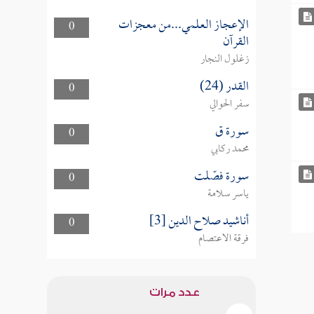
الإعجاز العلمي...من معجزات
0
القرآن
زغلول النجار
القدر (24)
0
سفر الحوالي
سورة ق
0
محمد ركابي
سورة فصّلت
0
ياسر سلامة
أناشيد صلاح الدين [3]
0
فرقة الاعتصام
عدد مرات