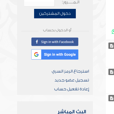
الـمـــــرور:
دخول المشتركين
أو الدخول بحساب
استرجاع الرمز السري
تسجيل عضو جديد
إعادة تفعيل حساب
البث المباشر