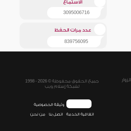
الاستماع
3095006716
عدد مرات الحفظ
839756095
زوار
جميع الحقوق محفوظة © 2026 - 1998
لشبكة إسلام ويب
وثيقة الخصوصية
اتفاقية الخدمة
اتصل بنا
من نحن