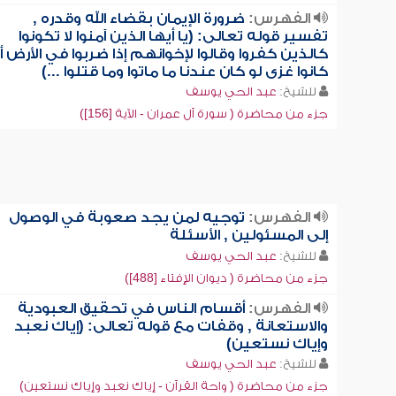
الفهرس:
ضرورة الإيمان بقضاء الله وقدره ,
تفسير قوله تعالى: (يا أيها الذين آمنوا لا تكونوا
كالذين كفروا وقالوا لإخوانهم إذا ضربوا في الأرض أ
كانوا غزى لو كان عندنا ما ماتوا وما قتلوا ...)
للشيخ:
عبد الحي يوسف
جزء من محاضرة ( سورة آل عمران - الآية [156])
الفهرس:
توجيه لمن يجد صعوبة في الوصول
إلى المسئولين , الأسئلة
للشيخ:
عبد الحي يوسف
جزء من محاضرة ( ديوان الإفتاء [488])
الفهرس:
أقسام الناس في تحقيق العبودية
والاستعانة , وقفات مع قوله تعالى: (إياك نعبد
وإياك نستعين)
للشيخ:
عبد الحي يوسف
جزء من محاضرة ( واحة القرآن - إياك نعبد وإياك نستعين)