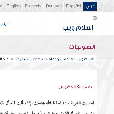
عربي
Español
Deutsch
Français
English
ia
الرئي
الصوتيات
الصوتيات
علماء ودعاة
محاضرات مفرغة
عبد 
صفحة الفهرس
الحديث الشريف : ( احفظ الله يحفظك, إذا سألت فاسأل الله,