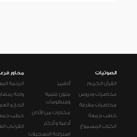
الصوتيات
محاور فرع
القرآن الكريم
أناشيد
الرحمة المه
محاضرات ودروس
متون علمية
واحة رمضان
ومنظومات
محاضرات مفرغة
الحج و العم
مختارات من الأذان
خطب جمعة
خطب جمع
أدعية و أذكار
الكتاب المسموع
القراءات ال
استراحة التسجيلات