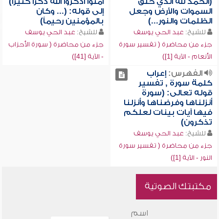
(الحمد لله الذي خلق
آمنوا اذكروا الله ذكراً كثيراً)
السموات والأرض وجعل
إلى قوله: (... وكان
الظلمات والنور...)
بالمؤمنين رحيماً)
للشيخ:
عبد الحي يوسف
للشيخ:
عبد الحي يوسف
جزء من محاضرة ( تفسير سورة
جزء من محاضرة ( سورة الأحزاب
الأنعام - الآية [1])
- الآية [41])
الفهرس:
إعراب
كلمة سورة , تفسير
قوله تعالى: (سورة
أنزلناها وفرضناها وأنزلنا
فيها آيات بينات لعلكم
تذكرون)
للشيخ:
عبد الحي يوسف
جزء من محاضرة ( تفسير سورة
النور - الآية [1])
مكتبتك الصوتية
اسم