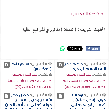
صفحة الفهرس
الحديث الشريف : ( كلمتان ) مذكور في المواضع التالية
الفهرس:
حكم ذكر
الفهرس:
اسم الله:
الله بالاسم المفرد
(العظيم)
للشيخ:
عبد الحي يوسف
للشيخ:
عبد الحي يوسف
جزء من محاضرة ( أسماء الله
جزء من محاضرة ( شرح رسالة
الحسنى - الاسم العلم الله)
ابن أبي زيد القيرواني [20])
الفهرس:
أوقات
الفهرس:
فضل ذكر
قول: (الحمد لله) ,
الله عز وجل , تفسير
تفسير قوله تعالى:
قوله تعالى: (يا أيها الذين