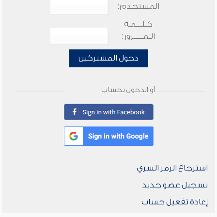
المستخدم:
كـلـــمـة
الـمـــــرور:
دخول المشتركين
أو الدخول بحساب
استرجاع الرمز السري
تسجيل عضو جديد
إعادة تفعيل حساب