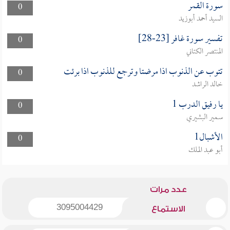
سورة القمر
0
السيد أحمد أبوزيد
تفسير سورة غافر [23-28]
0
المنتصر الكتاني
تتوب عن الذنوب اذا مرضتا وترجع للذنوب اذا برئت
0
خالد الراشد
يا رفيق الدرب 1
0
سمير البشيري
الأشبال1
0
أبو عبد الملك
عدد مرات
3095004429
الاستماع