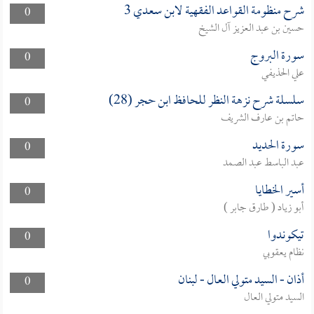
شرح منظومة القواعد الفقهية لابن سعدي 3
0
حسين بن عبد العزيز آل الشيخ
سورة البروج
0
علي الحذيفي
سلسلة شرح نزهة النظر للحافظ ابن حجر (28)
0
حاتم بن عارف الشريف
سورة الحديد
0
عبد الباسط عبد الصمد
أسير الخطايا
0
أبو زياد ( طارق جابر )
تيكوندوا
0
نظام يعقوبي
أذان - السيد متولي العال - لبنان
0
السيد متولي العال