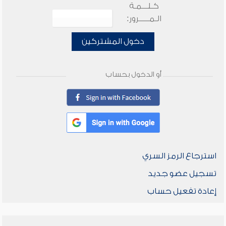
كـلـــمـة
الـمـــــرور:
دخول المشتركين
أو الدخول بحساب
استرجاع الرمز السري
تسجيل عضو جديد
إعادة تفعيل حساب