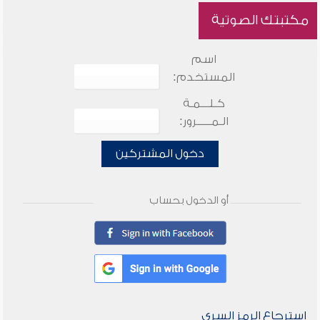
مكتبتك الصوتية
اسم
المستخدم:
كـلـــمـة
الـمـــــرور:
دخول المشتركين
أو الدخول بحساب
استرجاع الرمز السري