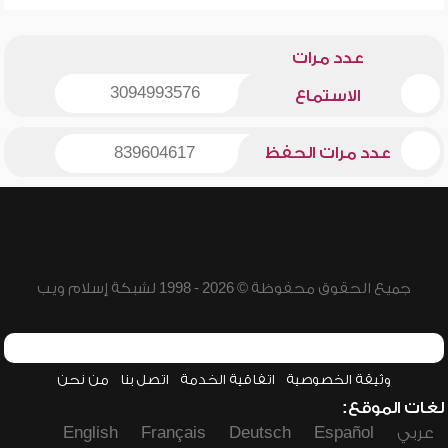
عدد مرات
3094993576
الاستماع
عدد مرات الحفظ
839604617
جميع الحقوق محفوظة © 2026 - 1998 لشبكة إسلام ويب
وثيقة الخصوصية
اتفاقية الخدمة
اتصل بنا
من نحن
لغات الموقع:
عربي
Español
Deutsch
Français
English