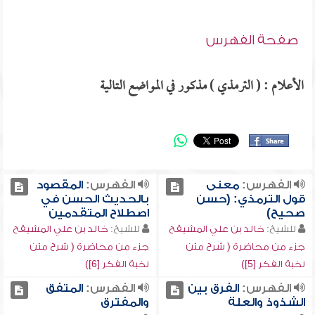
صفحة الفهرس
الأعلام : ( الترمذي ) مذكور في المواضع التالية
الفهرس:
معنى
الفهرس:
المقصود
قول الترمذي: (حسن
بالحديث الحسن في
صحيح)
اصطلاح المتقدمين
للشيخ:
خالد بن علي المشيقح
للشيخ:
خالد بن علي المشيقح
جزء من محاضرة ( شرح متن
جزء من محاضرة ( شرح متن
نخبة الفكر [5])
نخبة الفكر [6])
الفهرس:
الفرق بين
الفهرس:
المتفق
الشذوذ والعلة
والمفترق