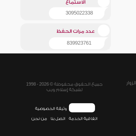
الاستماع
3095022338
عدد مرات الحفظ
839923761
زوار
جميع الحقوق محفوظة © 2026 - 1998
لشبكة إسلام ويب
وثيقة الخصوصية
اتفاقية الخدمة
اتصل بنا
من نحن