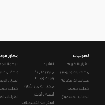
الصوتيات
محاور فرع
القرآن الكريم
أناشيد
الرحمة المه
محاضرات ودروس
متون علمية
واحة رمضان
ومنظومات
محاضرات مفرغة
الحج و العم
مختارات من الأذان
خطب جمعة
خطب جمع
أدعية و أذكار
الكتاب المسموع
القراءات ال
استراحة التسجيلات