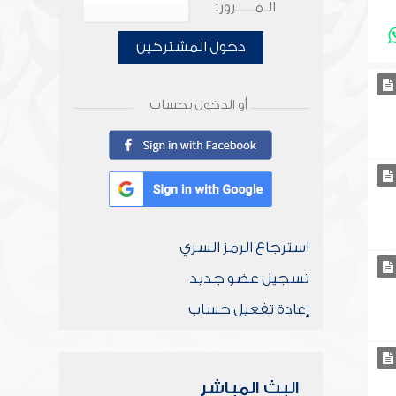
الـمـــــرور:
دخول المشتركين
أو الدخول بحساب
استرجاع الرمز السري
تسجيل عضو جديد
إعادة تفعيل حساب
البث المباشر