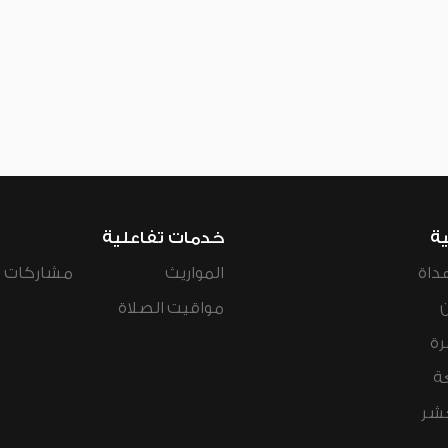
ية
خدمات تفاعلية
داة
المواريث
مشاركات ال
مواقيت الصلاة
رة
ة
عشر