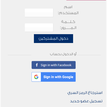
اسم
المستخدم:
كـلـــمـة
الـمـــــرور:
دخول المشتركين
أو الدخول بحساب
استرجاع الرمز السري
تسجيل عضو جديد