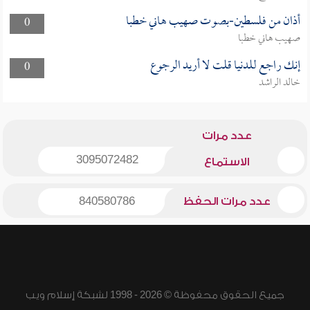
أذان من فلسطين-بصوت صهيب هاني خطبا
0
صهيب هاني خطبا
إنك راجع للدنيا قلت لا أريد الرجوع
0
خالد الراشد
عدد مرات
3095072482
الاستماع
عدد مرات الحفظ
840580786
جميع الحقوق محفوظة © 2026 - 1998 لشبكة إسلام ويب