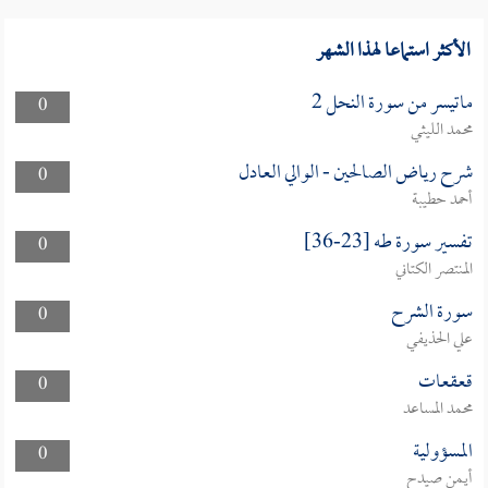
الأكثر استماعا لهذا الشهر
ماتيسر من سورة النحل 2
0
محمد الليثي
شرح رياض الصالحين - الوالي العادل
0
أحمد حطيبة
تفسير سورة طه [23-36]
0
المنتصر الكتاني
سورة الشرح
0
علي الحذيفي
قعقعات
0
محمد المساعد
المسؤولية
0
أيمن صيدح