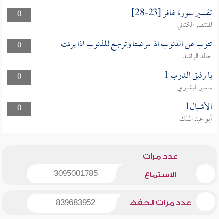
تفسير سورة غافر [23-28]
0
المنتصر الكتاني
تتوب عن الذنوب اذا مرضتا وترجع للذنوب اذا برئت
0
خالد الراشد
يا رفيق الدرب 1
0
سمير البشيري
الأشبال1
0
أبو عبد الملك
عدد مرات
3095001785
الاستماع
عدد مرات الحفظ
839683952