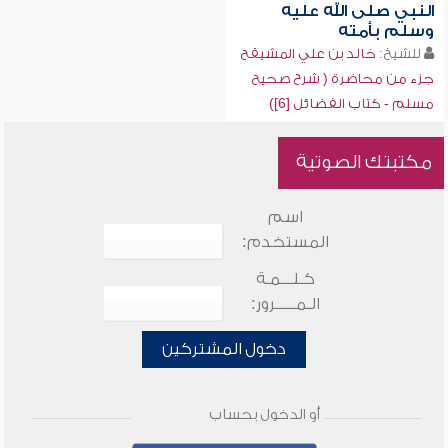
النبي صلى الله عليه
وسلم بأمته
للشيخ:
خالد بن علي المشيقح
جزء من محاضرة ( شرح صحيح
مسلم - كتاب الفضائل [6])
مكتبتك الصوتية
اسم
المستخدم:
كـلـــمـة
الـمـــــرور:
دخول المشتركين
أو الدخول بحساب