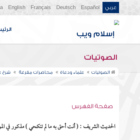
عربي
Español
Deutsch
Français
English
ia
الرئي
الصوتيات
الصوتيات
علماء ودعاة
محاضرات مفرغة
شرح ع
صفحة الفهرس
الحديث الشريف : ( أنت أحق به ما لم تنكحي ) مذكور في المو