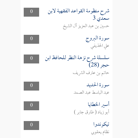
شرح منظومة القواعد الفقهية لابن
0
سعدي 3
حسين بن عبد العزيز آل الشيخ
سورة البروج
0
علي الحذيفي
سلسلة شرح نزهة النظر للحافظ ابن
0
حجر (28)
حاتم بن عارف الشريف
سورة الحديد
0
عبد الباسط عبد الصمد
أسير الخطايا
0
أبو زياد ( طارق جابر )
تيكوندوا
0
نظام يعقوبي