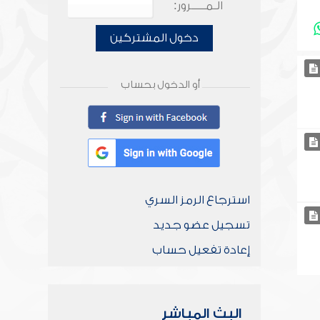
الـمـــــرور:
دخول المشتركين
أو الدخول بحساب
استرجاع الرمز السري
تسجيل عضو جديد
إعادة تفعيل حساب
البث المباشر