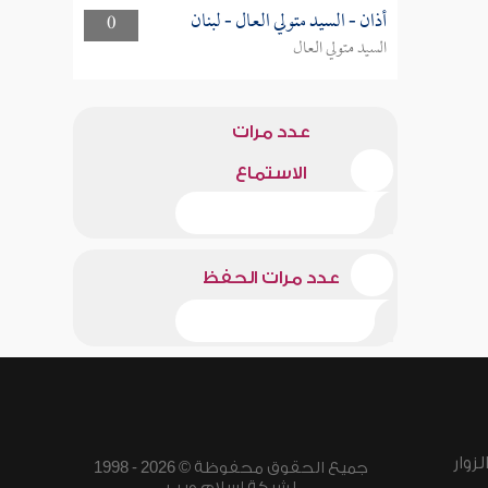
أذان - السيد متولي العال - لبنان
0
السيد متولي العال
عدد مرات
الاستماع
عدد مرات الحفظ
زوار
جميع الحقوق محفوظة © 2026 - 1998
لشبكة إسلام ويب