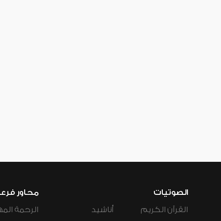
الصوتيات
محاور فرع
القرآن الكريم
أناشيد
الرحمة المه