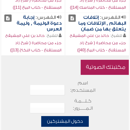
جزء من محاضرة ( شرح زاد
جزء من محاضرة ( شرح زاد
المستقنع - كتاب المناسك [14])
المستقنع - كتاب البيع [11])
الفهرس:
إتلافات
الفهرس:
إجابة
البهائم , الإتلافات وما
دعوة الوليمة , وليمة
يتعلق بها من ضمان
العرس
للشيخ:
خالد بن علي المشيقح
للشيخ:
خالد بن علي المشيقح
جزء من محاضرة ( شرح زاد
جزء من محاضرة ( شرح زاد
المستقنع - كتاب البيع [40])
المستقنع - كتاب النكاح [13])
مكتبتك الصوتية
اسم
المستخدم:
كـلـــمـة
الـمـــــرور:
دخول المشتركين