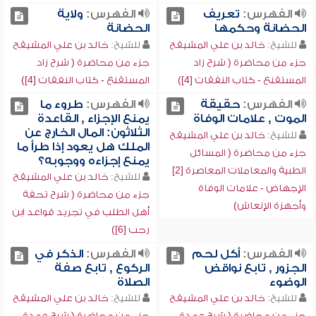
الفهرس:
تعريف
الفهرس:
ولاية
الحضانة وحكمها
الحضانة
للشيخ:
خالد بن علي المشيقح
للشيخ:
خالد بن علي المشيقح
جزء من محاضرة ( شرح زاد
جزء من محاضرة ( شرح زاد
المستقنع - كتاب النفقات [4])
المستقنع - كتاب النفقات [4])
الفهرس:
حقيقة
الفهرس:
طروء ما
الموت , علامات الوفاة
يمنع الإجزاء , القاعدة
الثلاثون: المال الخارج عن
للشيخ:
خالد بن علي المشيقح
الملك هل يعود إذا طرأ ما
جزء من محاضرة ( المسائل
يمنع إجزاءه ووجوبه؟
الطبية والمعاملات المعاصرة [2]
للشيخ:
خالد بن علي المشيقح
الإجهاض - علامات الوفاة
جزء من محاضرة ( شرح تحفة
وأجهزة الإنعاش)
أهل الطلب في تجريد قواعد ابن
رجب [6])
الفهرس:
أكل لحم
الفهرس:
الذكر في
الجزور , تابع نواقض
الركوع , تابع صفة
الوضوء
الصلاة
للشيخ:
خالد بن علي المشيقح
للشيخ:
خالد بن علي المشيقح
جزء من محاضرة ( شرح عمدة
جزء من محاضرة ( شرح عمدة