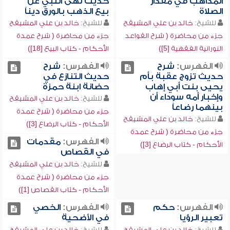
المذاهب في مقدار
حديث نهى النبي عن
الصلاة
بيع الذهب بالورق ديناً
للشيخ:
خالد بن علي المشيقح
للشيخ:
خالد بن علي المشيقح
جزء من محاضرة ( شرح القواعد
جزء من محاضرة ( شرح عمدة
النورانية الفقهية [5])
الأحكام - كتاب البيع [18])
الفهرس:
شرح
الفهرس:
شرح
حديث تزوج عقبة بأم
حديث التنازع في
يحيى بنت أبي إهاب
حضانة ابنة حمزة
وإخبار أمه سوداء أن
للشيخ:
خالد بن علي المشيقح
بينهما رضاعاً
جزء من محاضرة ( شرح عمدة
للشيخ:
خالد بن علي المشيقح
الأحكام - كتاب الرضاع [3])
جزء من محاضرة ( شرح عمدة
الفهرس:
مقدمات
الأحكام - كتاب الرضاع [3])
في القصاص
للشيخ:
خالد بن علي المشيقح
جزء من محاضرة ( شرح عمدة
الأحكام - كتاب القصاص [1])
الفهرس:
حكم
الفهرس:
الخصي
تعبير الرؤيا
في الأضحية
للشيخ:
خالد بن علي المشيقح
للشيخ:
خالد بن علي المشيقح