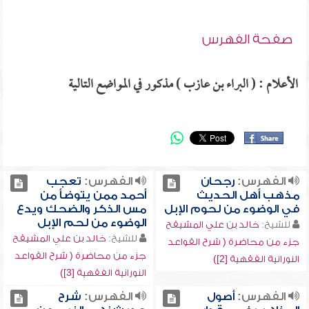
صفحة الفهرس
الأعلام : ( البراء بن عازب ) مذكور في المواضع التالية
الفهرس:
رجحان
الفهرس:
تعجب
مذهب أهل الحديث
أحمد ممن يتوضأ من
في الوضوء من لحوم الإبل
مس الذكر والضحك ويدع
الوضوء من لحم الإبل
للشيخ:
خالد بن علي المشيقح
للشيخ:
خالد بن علي المشيقح
جزء من محاضرة ( شرح القواعد
جزء من محاضرة ( شرح القواعد
النورانية الفقهية [2])
النورانية الفقهية [3])
الفهرس:
أصول
الفهرس:
شرح