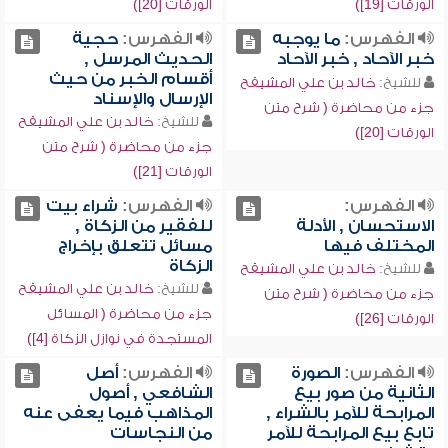
الورقات [19])
الورقات [20])
الفهرس:
ما يوجبه
الفهرس:
حجية
خبر الآحاد , خبر الآحاد
الحديث المرسل ,
أقسام الخبر من حيث
للشيخ:
خالد بن علي المشيقح
الإرسال والإسناد
جزء من محاضرة ( شرح متن
للشيخ:
خالد بن علي المشيقح
الورقات [20])
جزء من محاضرة ( شرح متن
الورقات [21])
الفهرس:
الفهرس:
شراء بيت
الاستحسان , الأدلة
للفقير من الزكاة ,
المختلف فيها
مسائل تتعلق بإخراج
الزكاة
للشيخ:
خالد بن علي المشيقح
للشيخ:
خالد بن علي المشيقح
جزء من محاضرة ( شرح متن
جزء من محاضرة ( المسائل
الورقات [26])
المستجدة في نوازل الزكاة [4])
الفهرس:
الصورة
الفهرس:
أصل
الثانية من صور بيع
الشافعي , أصول
المرابحة للآمر بالشراء ,
المذاهب فيما يعفى عنه
تابع بيع المرابحة للآمر
من النجاسات