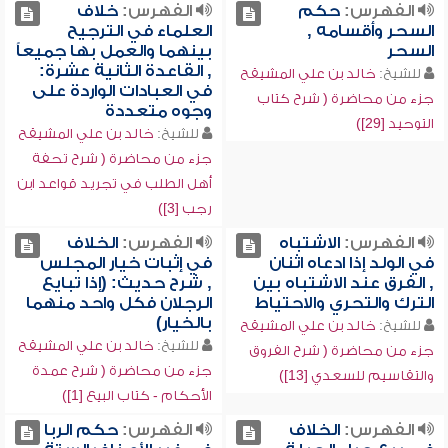
الفهرس:
حكم
الفهرس:
خلاف
السحر وأقسامه ,
العلماء في الترجيح
السحر
بينهما والعمل بها جميعاً
, القاعدة الثانية عشرة:
للشيخ:
خالد بن علي المشيقح
في العبادات الواردة على
جزء من محاضرة ( شرح كتاب
وجوه متعددة
التوحيد [29])
للشيخ:
خالد بن علي المشيقح
جزء من محاضرة ( شرح تحفة
أهل الطلب في تجريد قواعد ابن
رجب [3])
الفهرس:
الاشتباه
الفهرس:
الخلاف
في الولد إذا ادعاه اثنان
في إثبات خيار المجلس
, الفرق عند الاشتباه بين
, شرح حديث: (إذا تبايع
الترك والتحري والاحتياط
الرجلان فكل واحد منهما
بالخيار)
للشيخ:
خالد بن علي المشيقح
للشيخ:
خالد بن علي المشيقح
جزء من محاضرة ( شرح الفروق
جزء من محاضرة ( شرح عمدة
والتقاسيم للسعدي [13])
الأحكام - كتاب البيع [1])
الفهرس:
الخلاف
الفهرس:
حكم الربا