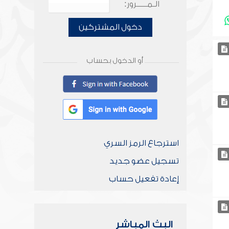
الـمـــــرور:
دخول المشتركين
أو الدخول بحساب
استرجاع الرمز السري
تسجيل عضو جديد
إعادة تفعيل حساب
البث المباشر