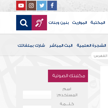
المكتبة
المواريث
بنين وبنات
الشجرة العلمية
البث المباشر
شارك بملفاتك
الفهرس
مكتبتك الصوتية
اسم
المستخدم:
كـلـــمـة