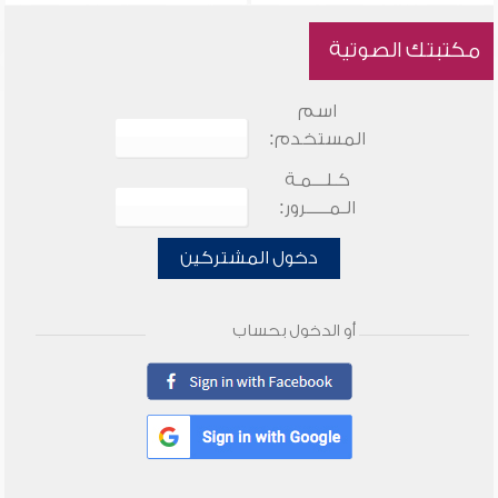
مكتبتك الصوتية
اسم
المستخدم:
كـلـــمـة
الـمـــــرور:
دخول المشتركين
أو الدخول بحساب