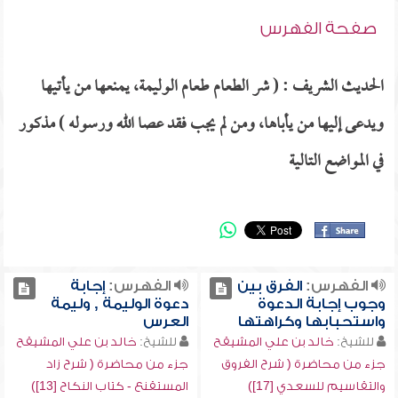
صفحة الفهرس
الحديث الشريف : ( شر الطعام طعام الوليمة، يمنعها من يأتيها
ويدعى إليها من يأباها، ومن لم يجب فقد عصا الله ورسوله ) مذكور
في المواضع التالية
الفهرس:
الفرق بين
الفهرس:
إجابة
وجوب إجابة الدعوة
دعوة الوليمة , وليمة
واستحبابها وكراهتها
العرس
للشيخ:
خالد بن علي المشيقح
للشيخ:
خالد بن علي المشيقح
جزء من محاضرة ( شرح الفروق
جزء من محاضرة ( شرح زاد
والتقاسيم للسعدي [17])
المستقنع - كتاب النكاح [13])