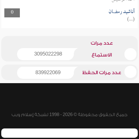
أناشيد رمضان
0
(...)
عدد مرات
3095022298
الاستماع
عدد مرات الحفظ
839922069
جميع الحقوق محفوظة © 2026 - 1998 لشبكة إسلام ويب