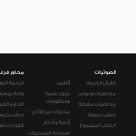
الصوتيات
محاور فرع
القرآن الكريم
أناشيد
الرحمة المه
محاضرات ودروس
متون علمية
واحة رمضان
ومنظومات
محاضرات مفرغة
الحج و العم
مختارات من الأذان
خطب جمعة
خطب جمع
أدعية و أذكار
الكتاب المسموع
القراءات ال
استراحة التسجيلات