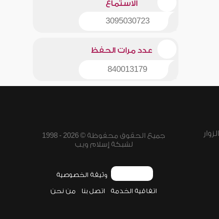
الاستماع
3095030723
عدد مرات الحفظ
840013179
زوار
جميع الحقوق محفوظة © 2026 - 1998
لشبكة إسلام ويب
وثيقة الخصوصية
اتفاقية الخدمة
اتصل بنا
من نحن