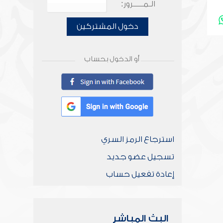
الـمـــــرور:
دخول المشتركين
أو الدخول بحساب
استرجاع الرمز السري
تسجيل عضو جديد
إعادة تفعيل حساب
البث المباشر