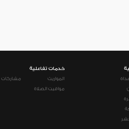
ية
خدمات تفاعلية
داة
المواريث
مشاركات ال
مواقيت الصلاة
رة
ة
عشر