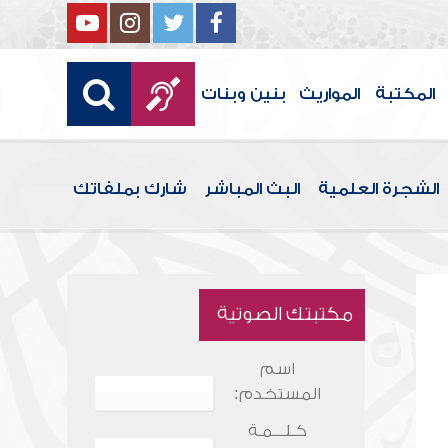
المكتبة
المواريث
بنين وبنات
الشجرة العلمية
البث المباشر
شارك بملفاتك
مكتبتك الصوتية
اسم
المستخدم:
كـلـــمـة