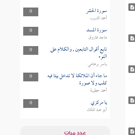
سورة الحشر
0
أحمد الديب
سورة المسد
0
ماجد فاروق
تابع أقوال التابعين , والكلام على
0
النوء
ياسر برهامي
ما جاء أن الملائكة لا تدخل بيتا فيه
0
كلب ولا صورة
أحمد حطيبة
يا مركزي
0
أبو عبد الملك
عدد مرات