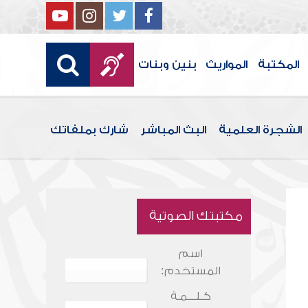
المكتبة
المواريث
بنين وبنات
الشجرة العلمية
البث المباشر
شارك بملفاتك
مكتبتك الصوتية
اسم
المستخدم:
كـلـــمـة