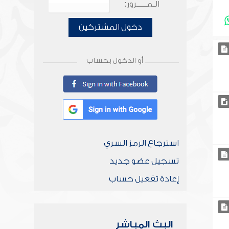
الـمـــــرور:
دخول المشتركين
أو الدخول بحساب
استرجاع الرمز السري
تسجيل عضو جديد
إعادة تفعيل حساب
البث المباشر