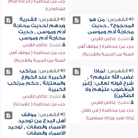
جزء من محاضرة ( الدعاة أمام
الشائعات)
الفهرس:
من هو
الفهرس:
القدرية
المحجوج؟ , حديث
وردهم لحديث محاجة
محاجة آدم وموسى
آدم وموسى , حديث
محاجة آدم وموسى
للشيخ:
عائض القرني
للشيخ:
عائض القرني
جزء من محاضرة ( موقف أهل
جزء من محاضرة ( موقف أهل
السنة من الجبرية والقدرية)
السنة من الجبرية والقدرية)
الفهرس:
لماذا
الفهرس:
مرتكب
غضب الله عليهم؟ ,
الكبيرة عند الخوارج
شرح قوله تعالى: (غَيْرِ
والمعتزلة , حكم مرتكب
الْمَغْضُوبِ عَلَيْهِمْ وَلا
الكبيرة
الضَّالِّينَ)
للشيخ:
عائض القرني
للشيخ:
عائض القرني
جزء من محاضرة ( عقيدتنا)
جزء من محاضرة ( في ظلال
الفهرس:
موقف
إياك نعبد وإياك نستعين)
أهل البدع من توحيد
الأسماء والصفات , توحيد
الأسماء والصفات