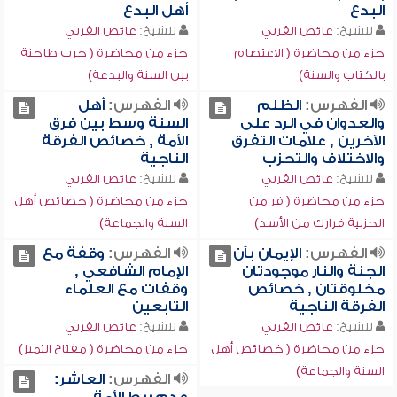
البدع
أهل البدع
للشيخ:
عائض القرني
للشيخ:
عائض القرني
جزء من محاضرة ( الاعتصام
جزء من محاضرة ( حرب طاحنة
بالكتاب والسنة)
بين السنة والبدعة)
الفهرس:
الظلم
الفهرس:
أهل
والعدوان في الرد على
السنة وسط بين فرق
الآخرين , علامات التفرق
الأمة , خصائص الفرقة
والاختلاف والتحزب
الناجية
للشيخ:
عائض القرني
للشيخ:
عائض القرني
جزء من محاضرة ( فر من
جزء من محاضرة ( خصائص أهل
الحزبية فرارك من الأسد)
السنة والجماعة)
الفهرس:
الإيمان بأن
الفهرس:
وقفة مع
الجنة والنار موجودتان
الإمام الشافعي ,
مخلوقتان , خصائص
وقفات مع العلماء
الفرقة الناجية
التابعين
للشيخ:
عائض القرني
للشيخ:
عائض القرني
جزء من محاضرة ( خصائص أهل
جزء من محاضرة ( مفتاح التميز)
السنة والجماعة)
الفهرس:
العاشر: