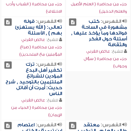
جزء من محاضرة ( العلم الأصيل
جزء من محاضرة ( الشباب وأدب
والعلم الدخيل)
الاختلاف)
الفهرس:
كتب
الفهرس:
قوله
مشهورة في الساحة
تعالى: ( الله يستهزئ
فوائدها وما يؤخذ عليها ,
بهم ) , الأسئلة
أسئلة حول الفكر
للشيخ:
عائض القرني
والثقافة
جزء من محاضرة ( صراع
للشيخ:
عائض القرني
المؤمنين مع الملحدين)
جزء من محاضرة ( سؤال
الفهرس:
ترك
وجواب)
تكفير أهل البدع
المؤدين للشرائع
الملتزمين بالتوحيد , شرح
حديث: أمرت أن أقاتل
الناس
للشيخ:
عائض القرني
جزء من محاضرة ( الحياء من
الإيمان)
الفهرس:
معتقد
الفهرس:
اعتصام
طالب العلم , التركيب
ابن تيمية بالكتاب