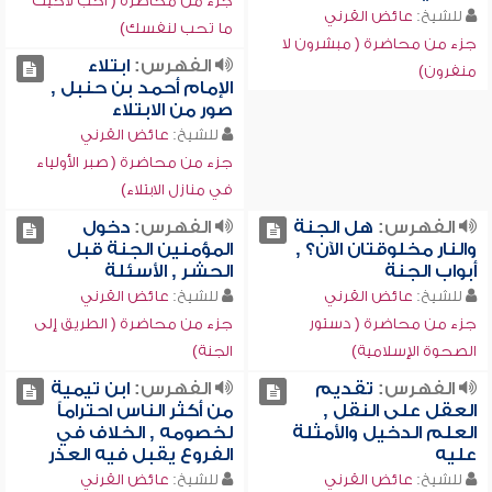
جزء من محاضرة ( أحب لأخيك
للشيخ:
عائض القرني
ما تحب لنفسك)
جزء من محاضرة ( مبشرون لا
الفهرس:
ابتلاء
منفرون)
الإمام أحمد بن حنبل ,
صور من الابتلاء
للشيخ:
عائض القرني
جزء من محاضرة ( صبر الأولياء
في منازل الابتلاء)
الفهرس:
هل الجنة
الفهرس:
دخول
والنار مخلوقتان الآن؟ ,
المؤمنين الجنة قبل
أبواب الجنة
الحشر , الأسئلة
للشيخ:
عائض القرني
للشيخ:
عائض القرني
جزء من محاضرة ( دستور
جزء من محاضرة ( الطريق إلى
الصحوة الإسلامية)
الجنة)
الفهرس:
تقديم
الفهرس:
ابن تيمية
العقل على النقل ,
من أكثر الناس احتراماً
العلم الدخيل والأمثلة
لخصومه , الخلاف في
عليه
الفروع يقبل فيه العذر
للشيخ:
عائض القرني
للشيخ:
عائض القرني