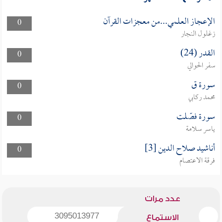
الإعجاز العلمي...من معجزات القرآن
0
زغلول النجار
القدر (24)
0
سفر الحوالي
سورة ق
0
محمد ركابي
سورة فصّلت
0
ياسر سلامة
أناشيد صلاح الدين [3]
0
فرقة الاعتصام
عدد مرات
3095013977
الاستماع