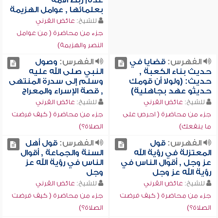
عدم ربط الأمة
بعلمائها , عوامل الهزيمة
للشيخ:
عائض القرني
جزء من محاضرة ( من عوامل
النصر والهزيمة)
الفهرس:
قضايا في
الفهرس:
وصول
حديث بناء الكعبة ,
النبي صلى الله عليه
حديث: (ولولا أن قومك
وسلم إلى سدرة المنتهى
حديثو عهد بجاهلية)
, قصة الإسراء والمعراج
للشيخ:
عائض القرني
للشيخ:
عائض القرني
جزء من محاضرة ( احرص على
جزء من محاضرة ( كيف فرضت
ما ينفعك)
الصلاة؟)
الفهرس:
قول
الفهرس:
قول أهل
المعتزلة في رؤية الله
السنة والجماعة , أقوال
عز وجل , أقوال الناس في
الناس في رؤية الله عز
رؤية الله عز وجل
وجل
للشيخ:
عائض القرني
للشيخ:
عائض القرني
جزء من محاضرة ( كيف فرضت
جزء من محاضرة ( كيف فرضت
الصلاة؟)
الصلاة؟)