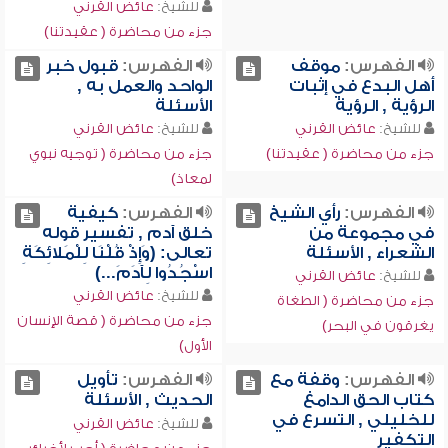
للشيخ:
عائض القرني
جزء من محاضرة ( عقيدتنا)
الفهرس:
موقف
الفهرس:
قبول خبر
أهل البدع في إثبات
الواحد والعمل به ,
الرؤية , الرؤية
الأسئلة
للشيخ:
عائض القرني
للشيخ:
عائض القرني
جزء من محاضرة ( عقيدتنا)
جزء من محاضرة ( توجيه نبوي
لمعاذ)
الفهرس:
رأي الشيخ
الفهرس:
كيفية
في مجموعة من
خلق آدم , تفسير قوله
الشعراء , الأسئلة
تعالى: (وَإِذْ قُلْنَا لِلْمَلائِكَةِ
اسْجُدُوا لِآدَمَ...)
للشيخ:
عائض القرني
للشيخ:
عائض القرني
جزء من محاضرة ( الطغاة
جزء من محاضرة ( قصة الإنسان
يغرقون في البحر)
الأول)
الفهرس:
وقفة مع
الفهرس:
تأويل
كتاب الحق الدامغ
الحديث , الأسئلة
للخليلي , التسرع في
للشيخ:
عائض القرني
التكفير