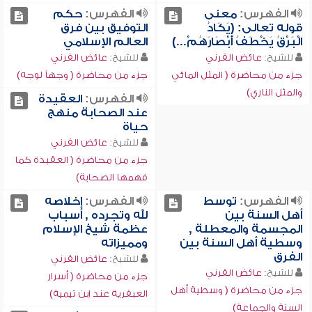
الفهرس:
معنى
الفهرس:
حكم
قوله تعالى: (يَكَادُ
التوفيق بين فرق
الْبَرْقُ يَخْطَفُ أَبْصَارَهُمْ...)
العالم الإسلامي
للشيخ:
عائض القرني
للشيخ:
عائض القرني
جزء من محاضرة ( المثل المائي
جزء من محاضرة ( وجهاً لوجه)
والمثل الناري)
الفهرس:
العقيدة
عند الصحابة منهج
حياة
للشيخ:
عائض القرني
جزء من محاضرة ( العقيدة كما
فهمها الصحابة)
الفهرس:
توسط
الفهرس:
إخلاصه
أهل السنة بين
لله وتجرده , أسباب
المجسمة والمعطلة ,
عظمة شيخ الإسلام
وسطية أهل السنة بين
ومميزاته
الفرق
للشيخ:
عائض القرني
للشيخ:
عائض القرني
جزء من محاضرة ( أسرار
جزء من محاضرة ( وسطية أهل
العبقرية عند ابن تيمية)
السنة والجماعة)