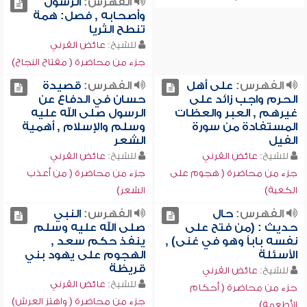
الفهرس:
الرسول
وأصحابه , فصل: همة
تنطح الثريا
للشيخ:
عائض القرني
جزء من محاضرة ( مفتاح النجاح)
الفهرس:
على أهل
الفهرس:
قصيدة
الحرم واجب زائد على
حسان في الدفاع عن
غيرهم , العبر والعظات
الرسول صلى الله عليه
المستفادة من سورة
وسلم والإسلام , أهمية
الفيل
الشعر
للشيخ:
عائض القرني
للشيخ:
عائض القرني
جزء من محاضرة ( هجوم على
جزء من محاضرة ( من أعذب
الكعبة)
الشعر)
الفهرس:
حال
الفهرس:
النبي
حديث : (من فتح على
صلى الله عليه وسلم
نفسه باباً وهو في غنى) ,
ينفذ حكم سعد ,
الأسئلة
الهجوم على يهود بني
قريظة
للشيخ:
عائض القرني
للشيخ:
عائض القرني
جزء من محاضرة ( أحكام
جزء من محاضرة ( واهتز العرش)
الأطعمة)