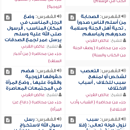
الحب في الإسلام)
الزوجية)
الفهرس:
الصحابة
الفهرس:
وضع
من أسلم الناس صدوراً
الرجل المناسب في
, تحية أهل الجنة وسلامة
المكان المناسب , الرسول
صدورهم ولباسهم
صلى الله عليه وسلم
يرسل عمر لجمع الصدقات
للشيخ:
عائض القرني
للشيخ:
عائض القرني
جزء من محاضرة ( وصف الجنة
جزء من محاضرة ( من أخبار
من الكتاب والسنة)
السلف)
الفهرس:
التعصب
الفهرس:
هضم
لشخص أو لمنهج
حقوقها الزوجية
سبب للخلاف , أسباب
والقوة عليها , وضع المرأة
الاختلاف
في المجتمعات المعاصرة
للشيخ:
عائض القرني
للشيخ:
عائض القرني
جزء من محاضرة ( الشباب وأدب
جزء من محاضرة ( دفاع عن
الاختلاف)
المرأة)
الفهرس:
سبب
الفهرس:
رسل
نزول قوله تعالى: (فَلا
رسول الله لاستخراج