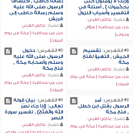
وَرَبِّكَ لا يُؤْمِنُونَ حَتَّى
رسالة حاطب , اكتشاف
يُحَكِّمُوكَ ) , أسئلة في
الرسول صلى الله عليه
التفسير وأسباب النزول
وسلم رسالة حاطب إلى
قريش
للشيخ:
عائض القرني
للشيخ:
عائض القرني
جزء من محاضرة ( سؤال
جزء من محاضرة ( مكة في يوم
وجواب)
الميلاد)
الفهرس:
تقسيم
الفهرس:
دخول
الجيش , التهيؤ لفتح
الرسول صلى الله عليه
مكة
وسلم وأصحابه مكة ,
فتح مكة
للشيخ:
عائض القرني
للشيخ:
عائض القرني
جزء من محاضرة ( مكة في يوم
جزء من محاضرة ( مكة في يوم
الميلاد)
الميلاد)
الفهرس:
أمر
الفهرس:
بيان قوله
الرسول بقتل ابن خطل
تعالى: (إِذَا جَاءَ نَصْرُ
, فتح مكة
اللَّهِ وَالْفَتْحُ) , تفسير سورة
النصر
للشيخ:
عائض القرني
للشيخ:
عائض القرني
جزء من محاضرة ( مكة في يوم
جزء من محاضرة ( المسد والنصر