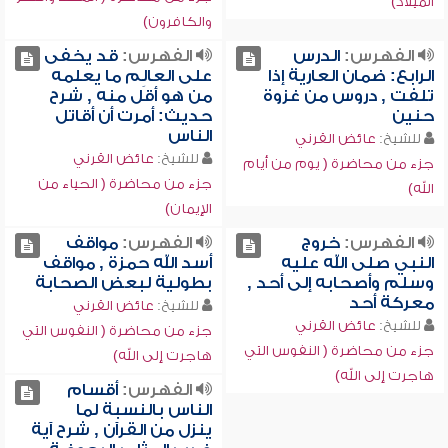
الميلاد)
والكافرون)
الفهرس:
الدرس
الفهرس:
قد يخفى
الرابع: ضمان العارية إذا
على العالِم ما يعلمه
تلفت , دروس من غزوة
من هو أقل منه , شرح
حنين
حديث: أمرت أن أقاتل
الناس
للشيخ:
عائض القرني
للشيخ:
عائض القرني
جزء من محاضرة ( يوم من أيام
جزء من محاضرة ( الحياء من
الله)
الإيمان)
الفهرس:
خروج
الفهرس:
مواقف
النبي صلى الله عليه
أسد الله حمزة , مواقف
وسلم وأصحابه إلى أحد ,
بطولية لبعض الصحابة
معركة أحد
للشيخ:
عائض القرني
للشيخ:
عائض القرني
جزء من محاضرة ( النفوس التي
جزء من محاضرة ( النفوس التي
هاجرت إلى الله)
هاجرت إلى الله)
الفهرس:
أقسام
الناس بالنسبة لما
ينزل من القرآن , شرح آية