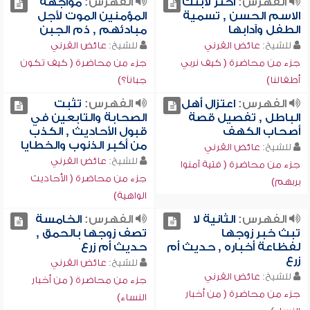
الفهرس:
اختر لابنك
الفهرس:
مواجهة
الاسم الحسن , تسمية
المؤمنين الموت لأجل
الطفل وآدابها
مبادئهم , ذم الجبن
للشيخ:
عائض القرني
للشيخ:
عائض القرني
جزء من محاضرة ( كيف نربي
جزء من محاضرة ( كيف تكون
أطفالنا)
جباناً؟)
الفهرس:
اعتزال أهل
الفهرس:
تثبت
الباطل , تفصيل قصة
الصحابة والتابعين في
أصحاب الكهف
قبول الأحاديث , الكذب
من أكبر الذنوب والخطايا
للشيخ:
عائض القرني
للشيخ:
عائض القرني
جزء من محاضرة ( فتية آمنوا
جزء من محاضرة ( الأحاديث
بربهم)
الواهية)
الفهرس:
الثانية لا
الفهرس:
الخامسة
تبث خبر زوجها
تصف زوجها بالحمق ,
لفظاعة أخباره , حديث أم
حديث أم زرع
زرع
للشيخ:
عائض القرني
للشيخ:
عائض القرني
جزء من محاضرة ( من أخبار
جزء من محاضرة ( من أخبار
النساء)