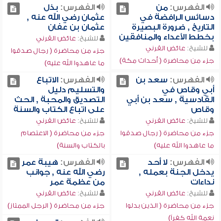
الفهرس:
من
الفهرس:
بذل
دسائس الرافضة في
عثمان رضي الله عنه ,
التاريخ , ضرورة البصيرة
عثمان بن عفان
بخطط الأعداء والمنافقين
للشيخ:
عائض القرني
للشيخ:
عائض القرني
جزء من محاضرة ( رجال صدقوا
جزء من محاضرة ( أحداث مكة)
ما عاهدوا الله عليه)
الفهرس:
سعد بن
الفهرس:
الاتباع
أبي وقاص في
والتسليم دليل
القادسية , سعد بن أبي
التصديق والمحبة , الحث
وقاص
على اتباع الكتاب والسنة
للشيخ:
عائض القرني
للشيخ:
عائض القرني
جزء من محاضرة ( رجال صدقوا
جزء من محاضرة ( الاعتصام
ما عاهدوا الله عليه)
بالكتاب والسنة)
الفهرس:
لا أحد
الفهرس:
هيبة عمر
يدخل الجنة بعمله ,
رضي الله عنه , جوانب
نداءات
من عظمة عمر
للشيخ:
عائض القرني
للشيخ:
عائض القرني
جزء من محاضرة ( الذين بدلوا
جزء من محاضرة ( الرجل الممتاز)
نعمة الله كفراً)