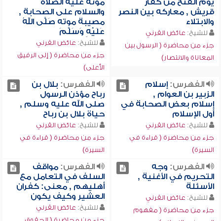
يوم الفتح من كفار
موته عليه الصلاة
قريش , معاركه بين النصر
والسلام على الصحابة ,
والابتلاء
مصيبة موته صَلَّى اللهُ
عَلَيْهِ وَسَلَّمَ
للشيخ:
عائض القرني
للشيخ:
عائض القرني
جزء من محاضرة ( الرسول بين
جزء من محاضرة ( إلى الرفيق
المعاناة والانتصار)
الأعلى)
الفهرس:
إسلام
الفهرس:
بلال بن
الزبير بن العوام ,
رباح مؤذن الرسول
إسلام بعض الصحابة في
صلى الله عليه وسلم ,
أول الإسلام
حياة بلال بن رباح
للشيخ:
عائض القرني
للشيخ:
عائض القرني
جزء من محاضرة ( قراءة في
جزء من محاضرة ( قراءة في
السيرة)
السيرة)
الفهرس:
وجه
الفهرس:
مواقف
التحريم في الأغنية ,
السلف في التعامل مع
الأسئلة
أهليهم , معنى: كفران
العشير وكيف يكون
للشيخ:
عائض القرني
للشيخ:
عائض القرني
جزء من محاضرة ( مفهوم
جزء من محاضرة ( الحقوق