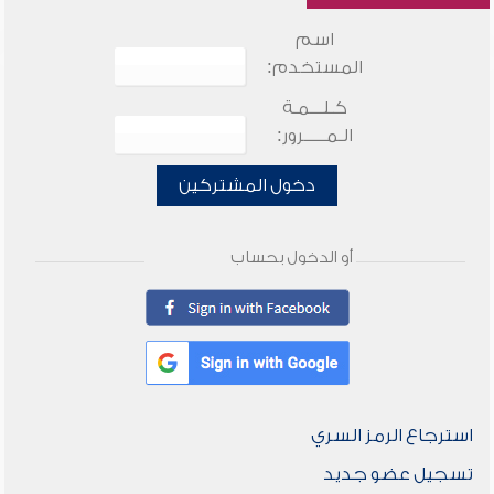
اسم
المستخدم:
كـلـــمـة
الـمـــــرور:
دخول المشتركين
أو الدخول بحساب
استرجاع الرمز السري
تسجيل عضو جديد