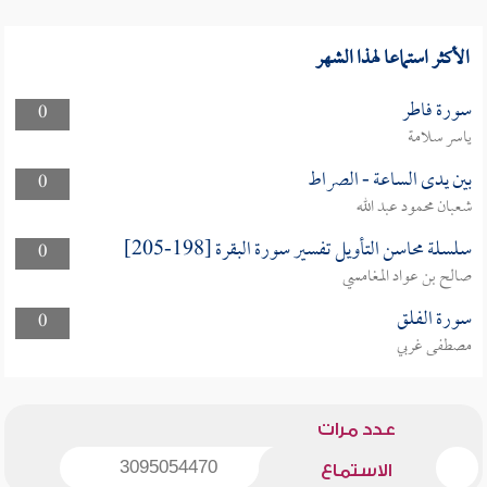
الأكثر استماعا لهذا الشهر
سورة فاطر
0
ياسر سلامة
بين يدى الساعة - الصراط
0
شعبان محمود عبد الله
سلسلة محاسن التأويل تفسير سورة البقرة [198-205]
0
صالح بن عواد المغامسي
سورة الفلق
0
مصطفى غربي
عدد مرات
3095054470
الاستماع