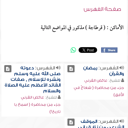
صفحة الفهرس
الأماكن : ( قرطاجة ) مذكور في المواضع التالية
الفهرس:
رمضان
الفهرس:
دعوته
والقرآن
صلى الله عليه وسلم
ونشره للإسلام , صفات
للشيخ:
عائض القرني
القائد الأعظم عليه الصلاة
جزء من محاضرة ( شعاعٌ في
والسلام
الأفق)
للشيخ:
عائض القرني
جزء من محاضرة ( اسمع يا
تاريخ!)
الفهرس:
الموقف
الشرعي من نزار قباني ,