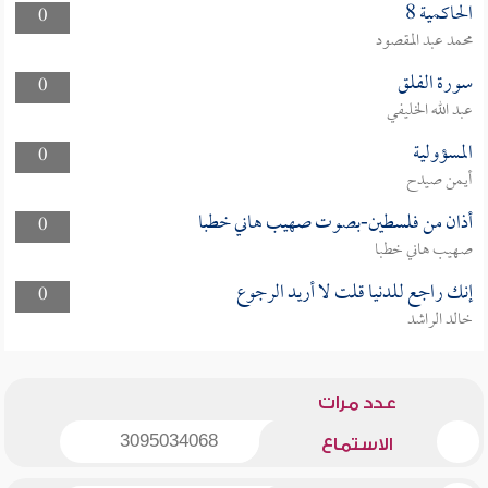
الحاكمية 8
0
محمد عبد المقصود
سورة الفلق
0
عبد الله الخليفي
المسؤولية
0
أيمن صيدح
أذان من فلسطين-بصوت صهيب هاني خطبا
0
صهيب هاني خطبا
إنك راجع للدنيا قلت لا أريد الرجوع
0
خالد الراشد
عدد مرات
3095034068
الاستماع