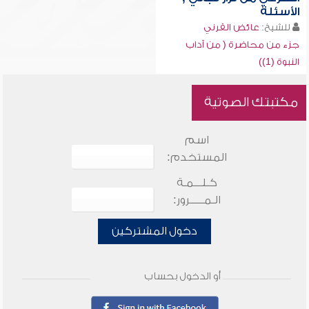
الأسئلة
للشيخ:
عائض القرني
جزء من محاضرة ( من آداب
النبوة (1))
مكتبتك الصوتية
اسم
المستخدم:
كـلـــمـة
الـمـــــرور:
دخول المشتركين
أو الدخول بحساب