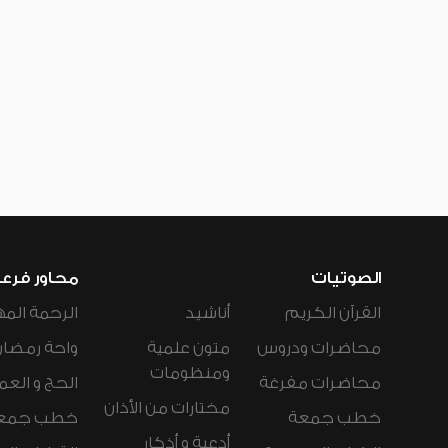
الصوتيات
محاور فرع
القرآن الكريم
أناشيد
الرحمة المه
محاضرات ودروس
متون علمية
واحة رمضان
ومنظومات
محاضرات مفرغة
الحج و العم
مختارات من الأذان
خطب جمعة
خطب جمع
أدعية و أذكار