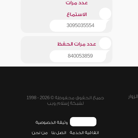
عدد مرات
الاستماع
3095035554
عدد مرات الحفظ
840053859
زوار
جميع الحقوق محفوظة © 2026 - 1998
لشبكة إسلام ويب
وثيقة الخصوصية
اتفاقية الخدمة
اتصل بنا
من نحن