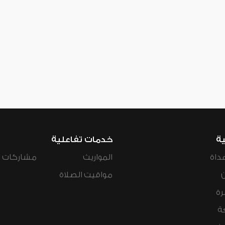
ية
خدمات تفاعلية
داة
المواريث
مشاركات ال
مواقيت الصلاة
رة
ة