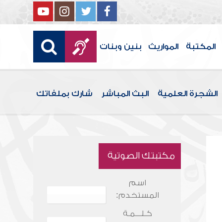
المكتبة
المواريث
بنين وبنات
الشجرة العلمية
البث المباشر
شارك بملفاتك
مكتبتك الصوتية
اسم
المستخدم:
كـلـــمـة