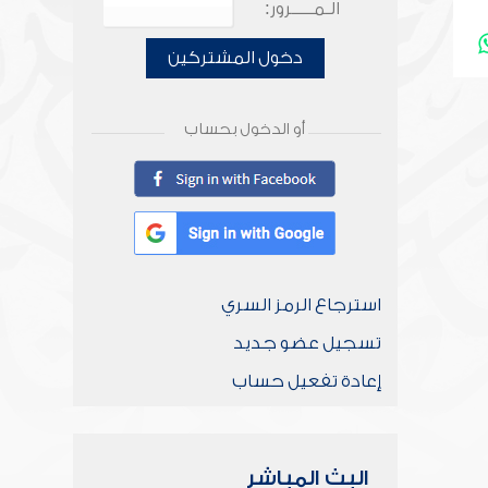
الـمـــــرور:
دخول المشتركين
أو الدخول بحساب
استرجاع الرمز السري
تسجيل عضو جديد
إعادة تفعيل حساب
البث المباشر