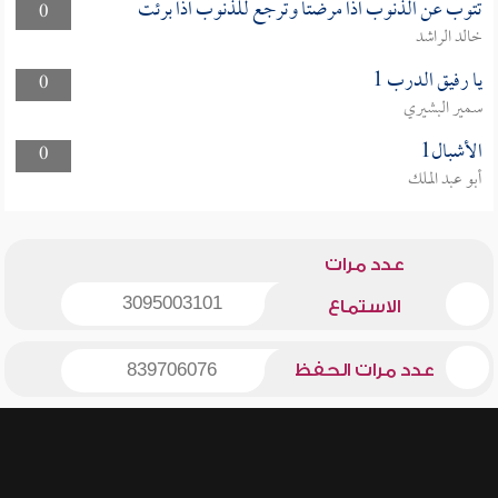
تتوب عن الذنوب اذا مرضتا وترجع للذنوب اذا برئت
0
خالد الراشد
يا رفيق الدرب 1
0
سمير البشيري
الأشبال1
0
أبو عبد الملك
عدد مرات
3095003101
الاستماع
عدد مرات الحفظ
839706076