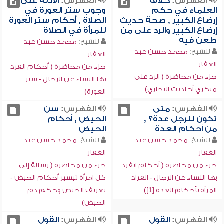
الفهرس:
خلاف
الفهرس:
الأدلة على
العلماء في حكم
وجوب ستر العورة في
إرضاع الكبير , صحة حديث
الصلاة , أحكام ستر العورة
إرضاع الكبير والرد على من
للمرأة في الصلاة
طعن فيه
للشيخ:
محمد حسن عبد
للشيخ:
محمد حسن عبد
الغفار
الغفار
جزء من محاضرة ( أحكام انفرد
جزء من محاضرة ( الرد على
بها النساء عن الرجال - ستر
منكري أحاديث البخاري)
العورة)
الفهرس:
متى
الفهرس:
سن
تكون للرجل عدة؟ ,
الحيض , أحكام
من أحكام العدة
الحيض
للشيخ:
محمد حسن عبد
للشيخ:
محمد حسن عبد
الغفار
الغفار
جزء من محاضرة ( أحكام انفرد
جزء من محاضرة ( رسالة إلى
بها النساء عن الرجال - انفراد
كل امرأة تيسير أحكام الحيض -
المرأة بأحكام العدة [1])
تعريف الحيض وحكم دم
الحيض)
الفهرس:
القول
الفهرس:
القول