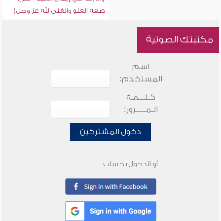
صفة العلو والغنى لله عز وجل)
مكتبتك الصوتية
اسم
المستخدم:
كـلـــمـة
الـمـــــرور:
دخول المشتركين
أو الدخول بحساب