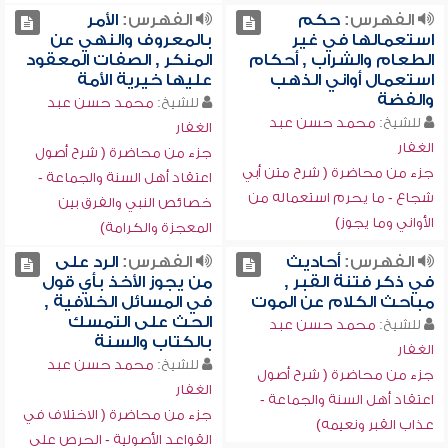
الفهرس:
حكم
الفهرس:
الأمر
استعمالها في غير
بالمعروف والنهي عن
الطعام والشراب , أحكام
المنكر , الصفات المعقود
استعمال أواني الذهب
عليها خيرية الأمة
والفضة
للشيخ:
محمد حسن عبد
للشيخ:
محمد حسن عبد
الغفار
الغفار
جزء من محاضرة ( شرح أصول
جزء من محاضرة ( شرح متن أبي
اعتقاد أهل السنة والجماعة -
شجاع - ما يحرم استعماله من
خصائص النبي والفرق بين
الأواني وما يجوز)
المعجزة والكرامة)
الفهرس:
أحاديث
الفهرس:
الرد على
في ذكر فتنة القبر ,
من يجوز الأخذ بأي قول
مباحث الكلام عن الموت
في المسائل الخلافية ,
الحث على التمسك
للشيخ:
محمد حسن عبد
بالكتاب والسنة
الغفار
للشيخ:
محمد حسن عبد
جزء من محاضرة ( شرح أصول
الغفار
اعتقاد أهل السنة والجماعة -
جزء من محاضرة ( الاختلاف في
عذاب القبر ونعيمه)
القواعد الأصولية - الحرص على