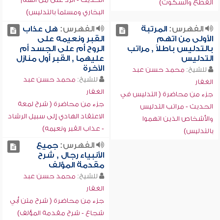
القطع والسكوت)
البخاري ومسلماً بالتدليس)
الفهرس:
المرتبة
الفهرس:
هل عذاب
الأولى من اتهم
القبر ونعيمه على
بالتدليس باطلاً , مراتب
الروح أم على الجسد أم
التدليس
عليهما , القبر أول منازل
الآخرة
للشيخ:
محمد حسن عبد
للشيخ:
محمد حسن عبد
الغفار
الغفار
جزء من محاضرة ( التدليس في
جزء من محاضرة ( شرح لمعة
الحديث - مراتب التدليس
الاعتقاد الهادي إلى سبيل الرشاد
والأشخاص الذين اتهموا
- عذاب القبر ونعيمه)
بالتدليس)
الفهرس:
جميع
الأنبياء رجال , شرح
مقدمة المؤلف
للشيخ:
محمد حسن عبد
الغفار
جزء من محاضرة ( شرح متن أبي
شجاع - شرح مقدمة المؤلف)