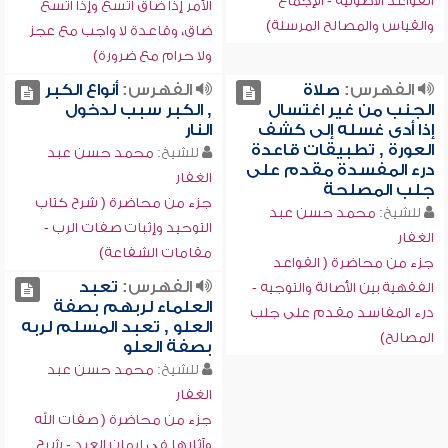
القواعد الأصولية - الإجماع
الأمر إذا ضاق اتسع وإذا اتسع
والقياس والمصالح المرسلة)
ضاق، وقاعدة لا واجب مع عجز
ولا حرام مع ضرورة)
الفهرس:
صلاة
الفهرس:
أنواع الكبر
الجنب من غير اغتسال
, الكبر سبب لدخول
إذا أدى غسله إلى كشف
النار
العورة , تطبيقات قاعدة
للشيخ:
محمد حسن عبد
درء المفسدة مقدم على
الغفار
جلب المصلحة
جزء من محاضرة ( شرح كتاب
للشيخ:
محمد حسن عبد
التوحيد وإثبات صفات الرب -
الغفار
مقامات الشفاعة)
جزء من محاضرة ( القواعد
الفهرس:
تعبد
الفقهية بين الأصالة والتوجيه -
العلماء لربهم بصفة
درء المفاسد مقدم على جلب
العلو , تعبد المسلم لربه
المصالح)
بصفة العلو
للشيخ:
محمد حسن عبد
الغفار
جزء من محاضرة ( صفات الله
وآثارها في إيمان العبد - شرح