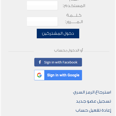
المستخدم:
كـلـــمـة
الـمـــــرور:
دخول المشتركين
أو الدخول بحساب
استرجاع الرمز السري
تسجيل عضو جديد
إعادة تفعيل حساب