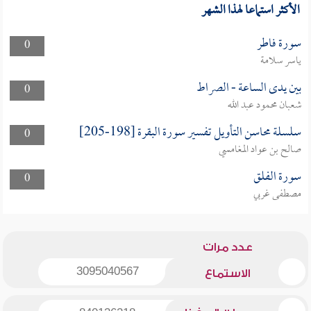
الأكثر استماعا لهذا الشهر
سورة فاطر
0
ياسر سلامة
بين يدى الساعة - الصراط
0
شعبان محمود عبد الله
سلسلة محاسن التأويل تفسير سورة البقرة [198-205]
0
صالح بن عواد المغامسي
سورة الفلق
0
مصطفى غربي
عدد مرات
3095040567
الاستماع