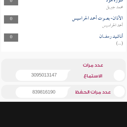
سورة هود
0
محمد جبريل
الأذان- بصوت أحمد الحراسيس
0
أحمد الحراسيس
أناشيد رمضان
0
(...)
عدد مرات
3095013147
الاستماع
عدد مرات الحفظ
839816190